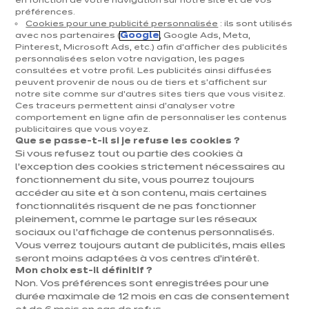
en fonction de votre navigation sur notre site et de vos
préférences.
Cookies pour une publicité personnalisée
: ils sont utilisés
avec nos partenaires (
Google
, Google Ads, Meta,
Pinterest, Microsoft Ads, etc.) afin d’afficher des publicités
personnalisées selon votre navigation, les pages
consultées et votre profil. Les publicités ainsi diffusées
peuvent provenir de nous ou de tiers et s'affichent sur
Magasin de cuisine ixina
notre site comme sur d’autres sites tiers que vous visitez.
Ces traceurs permettent ainsi d'analyser votre
Waterloo
comportement en ligne afin de personnaliser les contenus
publicitaires que vous voyez.
Magasin franchisé, entreprise indépendante
Que se passe-t-il si je refuse les cookies ?
Si vous refusez tout ou partie des cookies à
Ouvert jusqu'à 18:00
l’exception des cookies strictement nécessaires au
fonctionnement du site, vous pourrez toujours
accéder au site et à son contenu, mais certaines
Prendre rendez-vous
fonctionnalités risquent de ne pas fonctionner
pleinement, comme le partage sur les réseaux
sociaux ou l’affichage de contenus personnalisés.
Vous verrez toujours autant de publicités, mais elles
Contact
Nos horaires
seront moins adaptées à vos centres d’intérêt.
Mon choix est-il définitif ?
47 Chaussée de Louvai
Non. Vos préférences sont enregistrées pour une
Lundi
09:00
-
18:00
n
durée maximale de 12 mois en cas de consentement
1410 Waterloo