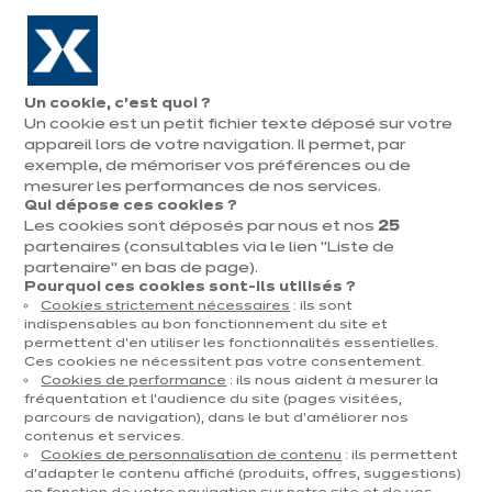
Aller à la navigation
Aller au contenu principal
En août, jusqu'à ¼ de votre cuisine offert !
Nos
Pren
Ouvrir
Un cookie, c’est quoi ?
le
magasins
rend
Un cookie est un petit fichier texte déposé sur votre
Prendre
menu
vous
rendez-vous
appareil lors de votre navigation. Il permet, par
exemple, de mémoriser vos préférences ou de
mesurer les performances de nos services.
Qui dépose ces cookies ?
Les cookies sont déposés par nous et nos
25
partenaires (consultables via le lien "Liste de
partenaire" en bas de page).
Pourquoi ces cookies sont-ils utilisés ?
Cookies strictement nécessaires
: ils sont
indispensables au bon fonctionnement du site et
permettent d’en utiliser les fonctionnalités essentielles.
Ces cookies ne nécessitent pas votre consentement.
Cookies de performance
: ils nous aident à mesurer la
fréquentation et l’audience du site (pages visitées,
parcours de navigation), dans le but d’améliorer nos
contenus et services.
Cookies de personnalisation de contenu
: ils permettent
d’adapter le contenu affiché (produits, offres, suggestions)