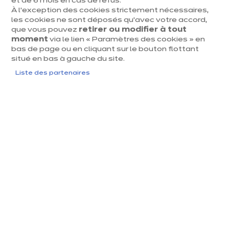
et de 6 mois en cas de refus.
Mardi
09:00
-
18:00
À l’exception des cookies strictement nécessaires,
Voir le numéro
les cookies ne sont déposés qu’avec votre accord,
Mercredi
09:00
-
18:00
que vous pouvez
retirer ou modifier à tout
waterloo@ixin
moment
via le lien « Paramètres des cookies » en
Jeudi
09:00
-
18:00
a.com
bas de page ou en cliquant sur le bouton flottant
situé en bas à gauche du site.
Vendredi
09:00
-
18:00
Liste des partenaires
Samedi
10:00
-
18:00
Dimanche
Fermé
j
u
s
q
u
'
a
3
1
a
o
û
t
2
0
2
u
6​
Jusqu'à
1/4 de