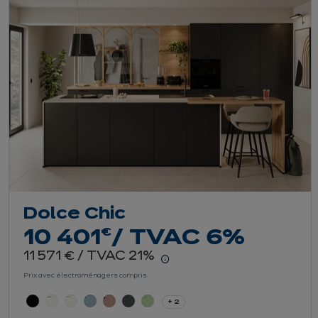
Dolce Chic
euros
€
10 401
/ TVAC 6%
euros
11 571
/ TVAC 21%
€
En savoir plus - Affiche
Prix avec électroménagers compris
+ 2