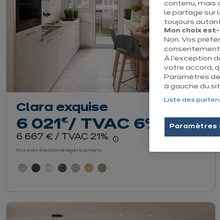
contenu, mais 
le partage sur 
toujours autant
Mon choix est-il
Non. Vos préfé
consentement e
À l’exception 
votre accord, 
Paramètres des
à gauche du sit
Liste des parten
Clara exquise
euros
€
6 021
/ TVAC 6%
Paramètres 
euros
6 667
/ TVAC 21%
€
En savoir plus - Affiche
Prix avec électroménagers compris