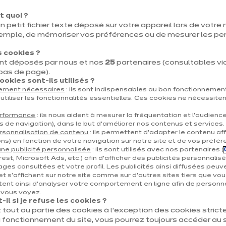
t quoi ?
n petit fichier texte déposé sur votre appareil lors de votre n
emple, de mémoriser vos préférences ou de mesurer les p
 cookies ?
nt déposés par nous et nos
25
partenaires (consultables via 
Moda familiale
 bas de page).
euros
€
okies sont-ils utilisés ?
6 266
/ TVAC 6%
tement nécessaires
: ils sont indispensables au bon fonctionnement
euros
6 885
/ TVAC 21%
€
utiliser les fonctionnalités essentielles. Ces cookies ne nécessite
er le détail du prix
En savoir plus - Affiche
Prix avec électroménagers compris
erformance
: ils nous aident à mesurer la fréquentation et l’audienc
s de navigation), dans le but d’améliorer nos contenus et services.
+ 1
rsonnalisation de contenu
: ils permettent d’adapter le contenu aff
ns) en fonction de votre navigation sur notre site et de vos préfér
ne publicité personnalisée
: ils sont utilisés avec nos partenaires (
est, Microsoft Ads, etc.) afin d’afficher des publicités personnalis
ages consultées et votre profil. Les publicités ainsi diffusées peuv
et s'affichent sur notre site comme sur d’autres sites tiers que vou
ent ainsi d'analyser votre comportement en ligne afin de personna
e vous voyez.
il si je refuse les cookies ?
 tout ou partie des cookies à l’exception des cookies stric
 fonctionnement du site, vous pourrez toujours accéder au s