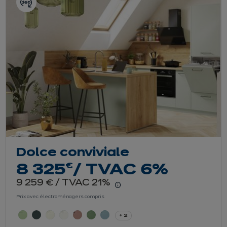
Dolce conviviale
euros
€
8 325
/ TVAC 6%
euros
9 259
/ TVAC 21%
€
r le détail du prix
En savoir plus - Affiche
Prix avec électroménagers compris
+ 2