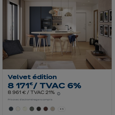
Velvet édition
euros
€
8 171
/ TVAC 6%
euros
8 961
/ TVAC 21%
€
r le détail du prix
En savoir plus - Affiche
Prix avec électroménagers compris
+ 1