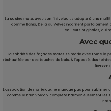
La cuisine mate, avec son fini velour, s'adapte à une mult
comme Bahia, Délia ou Velvet incarnent parfaitement 
couleurs originales, qui r
Avec que
La sobriété des façades mates se marie avec toute la pal
réchauffée par des touches de bois. À l'opposé, des teinte
finesse i
L'association de matériaux ne manque pas pour sublimer une 
comme le brun volcan, complète harmonieusement les surf
notr