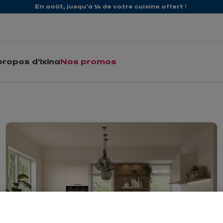
En août, jusqu'à ¼ de votre cuisine offert !
propos d'ixina
Nos promos
modèles de cuisines 