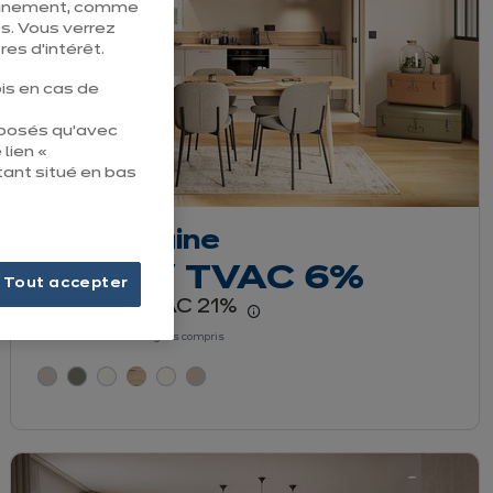
pleinement, comme
s. Vous verrez
es d’intérêt.
is en cas de
éposés qu’avec
 lien «
tant situé en bas
Vita Urbaine
euros
€
2 999
/ TVAC 6%
Tout accepter
euros
3 320
/ TVAC 21%
€
 le détail du prix
En savoir plus - Affiche
Prix avec électroménagers compris