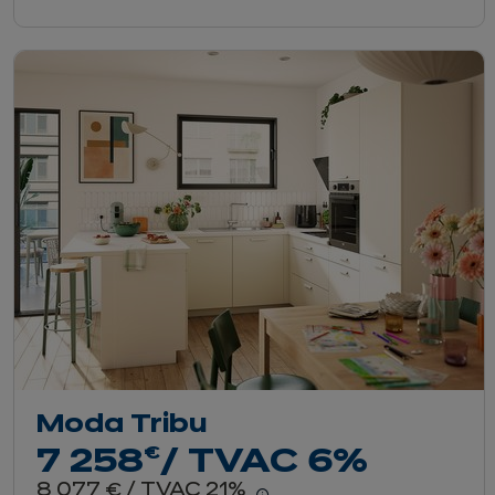
Moda Tribu
euros
€
7 258
/ TVAC 6%
euros
8 077
/ TVAC 21%
€