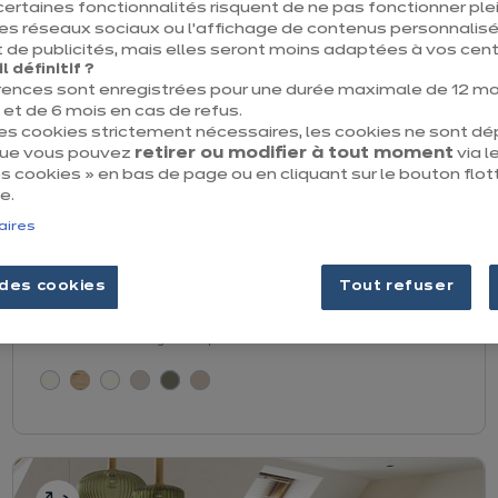
certaines fonctionnalités risquent de ne pas fonctionner 
les réseaux sociaux ou l’affichage de contenus personnalisé
 de publicités, mais elles seront moins adaptées à vos centr
 définitif ?
rences sont enregistrées pour une durée maximale de 12 mo
t de 6 mois en cas de refus.
des cookies strictement nécessaires, les cookies ne sont d
que vous pouvez
retirer ou modifier à tout moment
via le
 cookies » en bas de page ou en cliquant sur le bouton flot
e.
aires
Vita compacte
euros
€
2 649
/ TVAC 6%
des cookies
Tout refuser
euros
2 921
/ TVAC 21%
€
r le détail du prix
En savoir plus - Afficher
Prix avec électroménagers compris