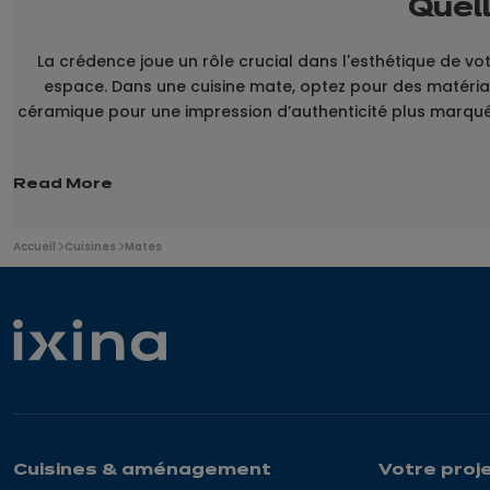
Quel
La crédence joue un rôle crucial dans l'esthétique de vot
espace. Dans une cuisine mate, optez pour des matériau
céramique pour une impression d’authenticité plus marquée
Read More
Vous
Accueil
Cuisines
Mates
êtes
ici
:
Cuisines & aménagement
Votre proj