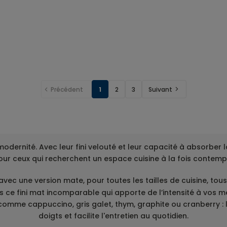
er le détail du prix
Précédent
1
2
3
Suivant
 modernité. Avec leur fini velouté et leur capacité à absorbe
pour ceux qui recherchent un espace cuisine à la fois contempo
avec une version mate, pour toutes les tailles de cuisine, tous 
 ce fini mat incomparable qui apporte de l’intensité à vos meu
omme cappuccino, gris galet, thym, graphite ou cranberry : 
doigts et facilite l'entretien au quotidien.