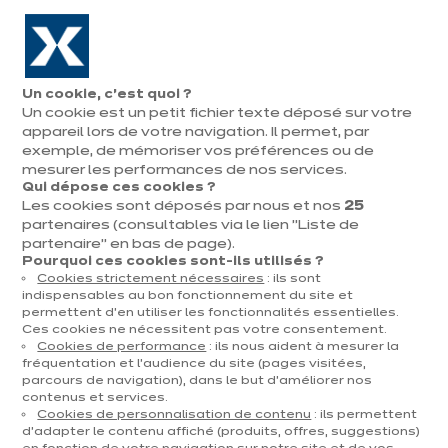
Aller à la navigation
Aller au contenu principal
En août, jusqu'à ¼ de votre cuisine offert !
Nos
Pren
Ouvrir
Un cookie, c’est quoi ?
le
magasins
rend
Un cookie est un petit fichier texte déposé sur votre
Prendre
menu
vous
rendez-vous
appareil lors de votre navigation. Il permet, par
Petite cuisine équipée : nos
exemple, de mémoriser vos préférences ou de
modèles
mesurer les performances de nos services.
Qui dépose ces cookies ?
Une petite cuisine équipée transforme quelques m² en
Les cookies sont déposés par nous et nos
25
partenaires (consultables via le lien "Liste de
une véritable pièce à vivre, fonctionnelle et agréable
partenaire" en bas de page).
au quotidien. Avec un agencement précis, des
Pourquoi ces cookies sont-ils utilisés ?
rangements malins et une décoration pensée dans le
Cookies strictement nécessaires
: ils sont
indispensables au bon fonctionnement du site et
détail, chaque recoin gagne en confort sans perdre en
permettent d’en utiliser les fonctionnalités essentielles.
style. Une cuisine dans un petit espace devient alors un
Ces cookies ne nécessitent pas votre consentement.
terrain de jeu pour les idées futées.​
Cookies de performance
: ils nous aident à mesurer la
fréquentation et l’audience du site (pages visitées,
Nos modèles de petites cuisines
parcours de navigation), dans le but d’améliorer nos
contenus et services.
Cookies de personnalisation de contenu
: ils permettent
d’adapter le contenu affiché (produits, offres, suggestions)