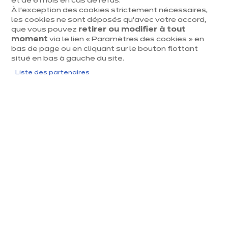
et de 6 mois en cas de refus.
À l’exception des cookies strictement nécessaires,
les cookies ne sont déposés qu’avec votre accord,
que vous pouvez
retirer ou modifier à tout
moment
via le lien « Paramètres des cookies » en
bas de page ou en cliquant sur le bouton flottant
situé en bas à gauche du site.
Liste des partenaires
Prendre rendez-vous
Pourquoi choisir une petite
cuisine équipée ?
Une petite
répond souvent à un
cuisine équipée
mode de vie plus urbain, entre studios et
appartements compacts. Le projet séduit ceux qui
souhaitent une pièce pratique, facile à vivre et simple à
entretenir tout en gardant une vraie identité déco.​
Une petite cuisine équipée se définit moins par une
surface chiffrée que par une conception optimisée