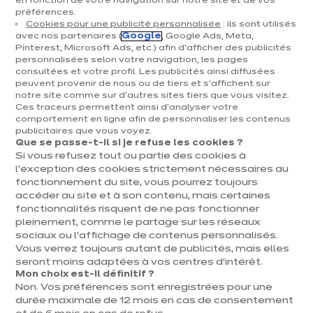
en fonction de votre navigation sur notre site et de vos
préférences.
Cookies pour une publicité personnalisée
: ils sont utilisés
avec nos partenaires (
Google
, Google Ads, Meta,
Pinterest, Microsoft Ads, etc.) afin d’afficher des publicités
personnalisées selon votre navigation, les pages
consultées et votre profil. Les publicités ainsi diffusées
peuvent provenir de nous ou de tiers et s'affichent sur
notre site comme sur d’autres sites tiers que vous visitez.
Ces traceurs permettent ainsi d'analyser votre
comportement en ligne afin de personnaliser les contenus
publicitaires que vous voyez.
Que se passe-t-il si je refuse les cookies ?
nt
Su
Si vous refusez tout ou partie des cookies à
l’exception des cookies strictement nécessaires au
Vita
Vita Urbaine
fonctionnement du site, vous pourrez toujours
compacte
euros
€
2
/
accéder au site et à son contenu, mais certaines
fonctionnalités risquent de ne pas fonctionner
euros
€
2
/
999
TVAC 
pleinement, comme le partage sur les réseaux
649
TVAC 6%
euros
€
3 320
/ TVAC 21%
sociaux ou l’affichage de contenus personnalisés.
En
euros
€
2 921
/ TVAC 21%
Vous verrez toujours autant de publicités, mais elles
Prix avec électroménagers compris
En savoir plus - Afficher le détail du
seront moins adaptées à vos centres d’intérêt.
Prix avec électroménagers compris
Mon choix est-il définitif ?
1
+ 1
Non. Vos préférences sont enregistrées pour une
1 autres coloris
+ 1
durée maximale de 12 mois en cas de consentement