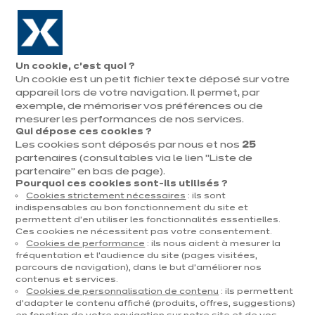
Aller à la navigation
Aller au contenu principal
En août, jusqu'à ¼ de votre cuisine offert !
Nos
Pren
Ouvrir
Un cookie, c’est quoi ?
le
magasins
rend
Un cookie est un petit fichier texte déposé sur votre
Prendre
menu
vous
rendez-vous
appareil lors de votre navigation. Il permet, par
Trouvez votre magasin ixina
exemple, de mémoriser vos préférences ou de
mesurer les performances de nos services.
Qui dépose ces cookies ?
Géolocalisez moi
Les cookies sont déposés par nous et nos
25
partenaires (consultables via le lien "Liste de
ou
partenaire" en bas de page).
Pourquoi ces cookies sont-ils utilisés ?
Cookies strictement nécessaires
: ils sont
indispensables au bon fonctionnement du site et
permettent d’en utiliser les fonctionnalités essentielles.
Ces cookies ne nécessitent pas votre consentement.
Rechercher
Cookies de performance
: ils nous aident à mesurer la
fréquentation et l’audience du site (pages visitées,
parcours de navigation), dans le but d’améliorer nos
Afficher la carte
contenus et services.
Cookies de personnalisation de contenu
: ils permettent
d’adapter le contenu affiché (produits, offres, suggestions)
Trouver votre magasin ixina