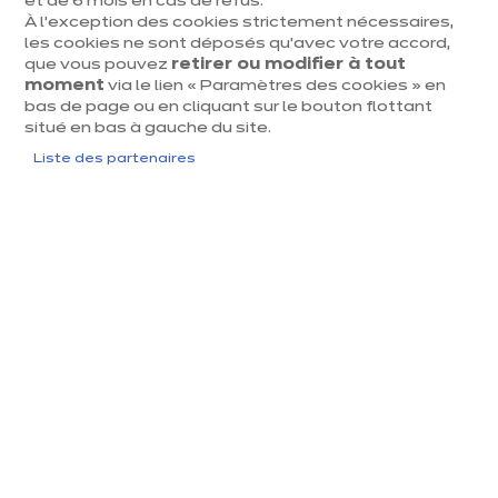
sans surprise.
et de 6 mois en cas de refus.
À l’exception des cookies strictement nécessaires,
Passez la porte de l’un de nos magasins ixina et
les cookies ne sont déposés qu’avec votre accord,
découvrez un large choix de matériaux, d’agencements
que vous pouvez
retirer ou modifier à tout
et de styles. Ensemble, nous créerons une cuisine qui
moment
via le lien « Paramètres des cookies » en
bas de page ou en cliquant sur le bouton flottant
correspond parfaitement à votre quotidien. Rendez-
situé en bas à gauche du site.
nous visite et laissez-vous inspirer par notre expertise
Liste des partenaires
et notre passion. Chez ixina, nous disons toujours
"oui"
à vos rêves
!
Tous les magasins ixina en
Belgique
Voir la liste
Vous
Accueil
Magasins
êtes
ici