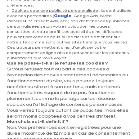
en fonction de votre navigation sur notre site et de vos
préférences.
en Belgique
Cookies pour une publicité personnalisée
: ils sont utilisés
avec nos partenaires (
Google
, Google Ads, Meta,
Avec
plus de 60 magasins
répartis dans toute la
Pinterest, Microsoft Ads, etc.) afin d’afficher des publicités
Belgique, ixina est toujours à vos côtés pour réaliser la
personnalisées selon votre navigation, les pages
consultées et votre profil. Les publicités ainsi diffusées
cuisine équipée dont vous rêvez. Que vous soyez à
peuvent provenir de nous ou de tiers et s'affichent sur
, dans les provinces d’
,
Bruxelles
Anvers
Brabant
notre site comme sur d’autres sites tiers que vous visitez.
Ces traceurs permettent ainsi d'analyser votre
,
,
Flamand
Brabant Wallon
Flandre-Orientale
comportement en ligne afin de personnaliser les contenus
et
,
,
,
Flandre-Occidentale
Hainaut
Liège
publicitaires que vous voyez.
,
et
, il y a un
Que se passe-t-il si je refuse les cookies ?
Limbourg
Luxembourg
Namur
Si vous refusez tout ou partie des cookies à
magasin ixina près de chez vous !
l’exception des cookies strictement nécessaires au
Depuis plus de 50 ans, nous nous engageons à vous
fonctionnement du site, vous pourrez toujours
accéder au site et à son contenu, mais certaines
offrir des cuisines personnalisées, de
qualité
fonctionnalités risquent de ne pas fonctionner
allemande garantie 10 ans
, adaptées à votre budget
pleinement, comme le partage sur les réseaux
et à vos besoins. Chez ixina, votre satisfaction est notre
sociaux ou l’affichage de contenus personnalisés.
priorité. Nos experts vous accompagnent à chaque
Vous verrez toujours autant de publicités, mais elles
seront moins adaptées à vos centres d’intérêt.
étape : de la conception sur-mesure en 3D jusqu'à
Mon choix est-il définitif ?
l'installation finale. Vous bénéficiez d'un suivi
Non. Vos préférences sont enregistrées pour une
personnalisé et transparent
, avec des prix clairs et
durée maximale de 12 mois en cas de consentement