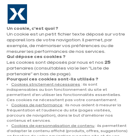
Aller à la navigation
Aller au contenu principal
En août, jusqu'à ¼ de votre cuisine offert !
Nos
Pren
Ouvrir
Un cookie, c’est quoi ?
le
magasins
rend
Un cookie est un petit fichier texte déposé sur votre
Prendre
menu
vous
rendez-vous
appareil lors de votre navigation. Il permet, par
Plan du site
exemple, de mémoriser vos préférences ou de
mesurer les performances de nos services.
Qui dépose ces cookies ?
Cuisines
Les cookies sont déposés par nous et nos
25
Toutes nos cuisines
partenaires (consultables via le lien "Liste de
Par catégorie
partenaire" en bas de page).
Cuisines petit budget
Pourquoi ces cookies sont-ils utilisés ?
Cookies strictement nécessaires
: ils sont
Petites cuisines
indispensables au bon fonctionnement du site et
Cuisines vues à la télé
permettent d’en utiliser les fonctionnalités essentielles.
Ces cookies ne nécessitent pas votre consentement.
Cuisines d'exposition
Cookies de performance
: ils nous aident à mesurer la
fréquentation et l’audience du site (pages visitées,
Par couleur & finitions
parcours de navigation), dans le but d’améliorer nos
Blanches
contenus et services.
Cookies de personnalisation de contenu
Noires
: ils permettent
d’adapter le contenu affiché (produits, offres, suggestions)
Beiges