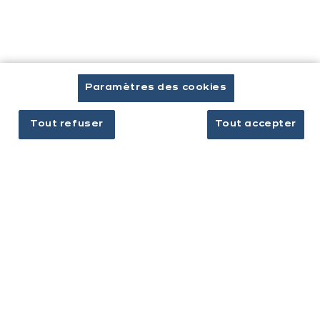
Cuisines & aménagement
Cuisines équipées
Inspirations & conseils
Aménagement intérieur
Paramètres des cookies
Tout refuser
Tout accepter
Votre projet
À propos d'ixina
Recrutement
Newsletter
Découvrez toutes nos nouveautés