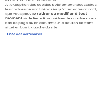
et de 6 mois en cas de refus.
Aménagement cuisine
À l’exception des cookies strictement nécessaires,
Aménagement intérieur
les cookies ne sont déposés qu’avec votre accord,
que vous pouvez
retirer ou modifier à tout
Aménagement intérieur
moment
via le lien « Paramètres des cookies » en
Nos intérieurs
bas de page ou en cliquant sur le bouton flottant
Salle de bain
situé en bas à gauche du site.
Salon
Liste des partenaires
Salle à manger
Bureau
Buanderie
Rangement et solutions sur mesure
Bibliothèque
Meuble d'entrée
Votre projet
Financement
Outils 3D
Accompagnement du projet
Livraison et pose
La pose