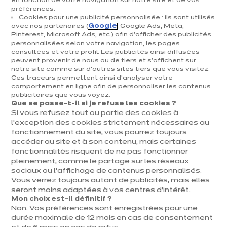
en fonction de votre navigation sur notre site et de vos
Bois
préférences.
Cookies pour une publicité personnalisée
: ils sont utilisés
Mates
avec nos partenaires (
Google
, Google Ads, Meta,
Pinterest, Microsoft Ads, etc.) afin d’afficher des publicités
Par implantation
personnalisées selon votre navigation, les pages
En L
consultées et votre profil. Les publicités ainsi diffusées
peuvent provenir de nous ou de tiers et s'affichent sur
En U
notre site comme sur d’autres sites tiers que vous visitez.
Avec îlot
Ces traceurs permettent ainsi d'analyser votre
Linéaires
comportement en ligne afin de personnaliser les contenus
publicitaires que vous voyez.
Par style
Que se passe-t-il si je refuse les cookies ?
Si vous refusez tout ou partie des cookies à
Modernes
l’exception des cookies strictement nécessaires au
Campagne chic
fonctionnement du site, vous pourrez toujours
Intemporelles
accéder au site et à son contenu, mais certaines
fonctionnalités risquent de ne pas fonctionner
Bohèmes
pleinement, comme le partage sur les réseaux
Inspirations & conseils
sociaux ou l’affichage de contenus personnalisés.
Vous verrez toujours autant de publicités, mais elles
Le blog ixina
seront moins adaptées à vos centres d’intérêt.
Equipements & électroménager
Mon choix est-il définitif ?
Style, couleurs et matériaux
Non. Vos préférences sont enregistrées pour une
Décoration & tendances
durée maximale de 12 mois en cas de consentement