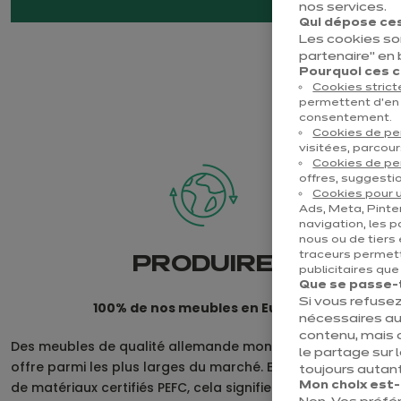
nos services.
Qui dépose ces
Les cookies so
partenaire" en
Pourquoi ces co
Cookies stric
permettent d’en 
consentement.
Cookies de p
visitées, parcour
Cookies de pe
offres, suggestio
Cookies pour u
Ads, Meta, Pinter
navigation, les p
nous ou de tiers 
traceurs permett
PRODUIRE
publicitaires qu
Que se passe-t-
Si vous refusez
100% de nos meubles en Europe.
nécessaires au
contenu, mais 
Des meubles de qualité allemande montés en usine et une
le partage sur 
offre parmi les plus larges du marché. Et au moins 70 %
toujours autant
de matériaux certifiés PEFC, cela signifie que le bois
Mon choix est-il