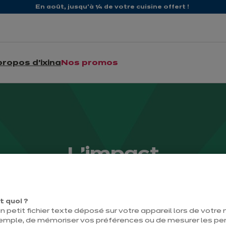
En août, jusqu'à ¼ de votre cuisine offert !
propos d'ixina
Nos promos
L'impact
On s'engage pour vous !
t quoi ?
n petit fichier texte déposé sur votre appareil lors de votre n
emple, de mémoriser vos préférences ou de mesurer les p