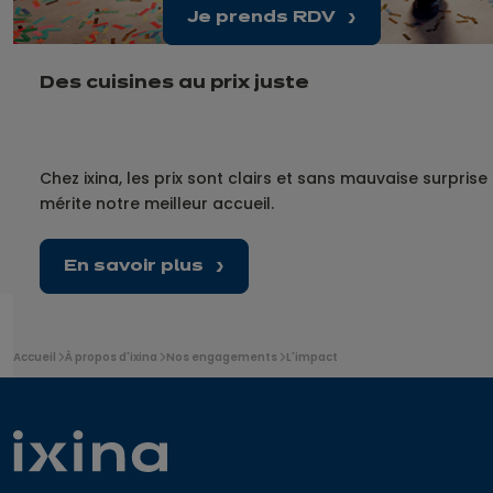
Je prends RDV
Des cuisines au prix juste
Chez ixina, les prix sont clairs et sans mauvaise surprise
mérite notre meilleur accueil.
En savoir plus
Vous
Accueil
À propos d'ixina
Nos engagements
L'impact
êtes
ici
: