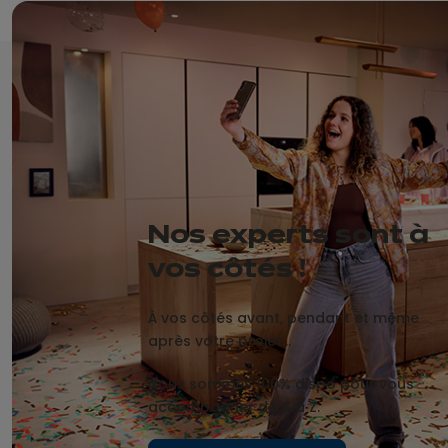
Nos experts sont à
vos côtés !
À vos côtés avant, pendant et même
après votre projet…
Nous sommes 100% dispo pour vous
accompagner de A à Z.