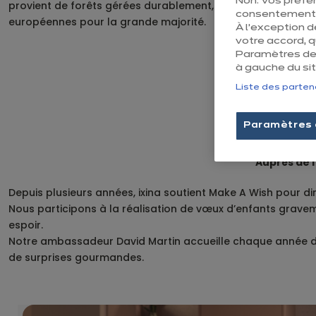
Non. Vos préfé
provient de forêts gérées durablement, locales et
consentement e
européennes pour la grande majorité.
À l’exception 
votre accord, 
Paramètres des
à gauche du sit
Liste des parten
Paramètres 
Auprès de 
Depuis plusieurs années, ixina soutient Make A Wish pour dire
Nous participons à la réalisation de vœux d’enfants graveme
espoir.
Notre ambassadeur David Martin accueille chaque année des W
de surprises gourmandes.