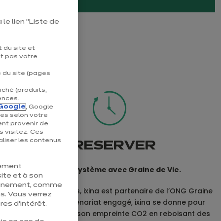
le lien "Liste de
 du site et
nt pas votre
e du site (pages
iché (produits,
ences.
Google
, Google
ées selon votre
ent provenir de
s visitez. Ces
liser les contenus
PRESERVER
tement
notre écosystème avec Graine de Vie.
ite et à son
pleinement, comme
Depuis plus de 10 ans, ixina est partenaire de l’ONG Graine
s. Vous verrez
de Vie. Avec ce partenariat engagé, ixina se donne pour
es d’intérêt.
objectif de diminuer son empreinte CO2 en reboisant des