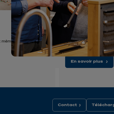
Découvrez "LE P4CT
 : même le plus petit projet
Votre satisfaction étant
pacte de confiance basé su
En savoir plus
Contact
Télécharg