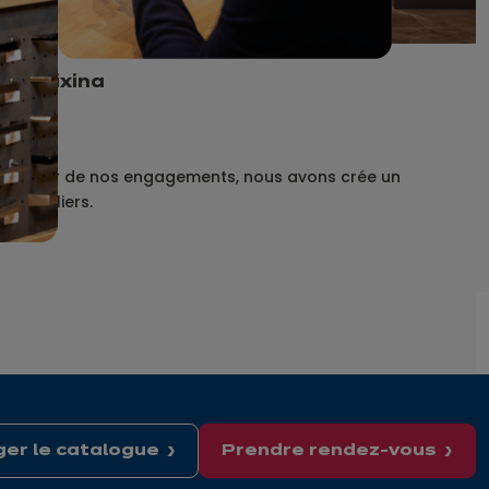
E" d'ixina
 au coeur de nos engagements, nous avons crée un
r 4 piliers.
er le catalogue
Prendre rendez-vous