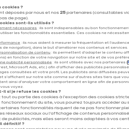
 cookies ?
nt déposés par nous et nos
25
partenaires (consultables via 
 bas de page).
okies sont-ils utilisés ?
tement nécessaires
: ils sont indispensables au bon fonctionnement
utiliser les fonctionnalités essentielles. Ces cookies ne nécessite
erformance
: ils nous aident à mesurer la fréquentation et l’audienc
s de navigation), dans le but d’améliorer nos contenus et services.
rsonnalisation de contenu
: ils permettent d’adapter le contenu aff
ns) en fonction de votre navigation sur notre site et de vos préfér
ne publicité personnalisée
: ils sont utilisés avec nos partenaires (
est, Microsoft Ads, etc.) afin d’afficher des publicités personnalis
ages consultées et votre profil. Les publicités ainsi diffusées peuv
et s'affichent sur notre site comme sur d’autres sites tiers que vou
ent ainsi d'analyser votre comportement en ligne afin de personna
RÉDUIRE
e vous voyez.
il si je refuse les cookies ?
 tout ou partie des cookies à l’exception des cookies stric
L'impact de nos produits
 fonctionnement du site, vous pourrez toujours accéder au s
certaines fonctionnalités risquent de ne pas fonctionner 
Parce que nous sommes désormais tous concernés par
les réseaux sociaux ou l’affichage de contenus personnalisé
les enjeux de la consommation électrique, pour des
 de publicités, mais elles seront moins adaptées à vos centr
questions écologiques, mais aussi économiques, nous
 définitif ?