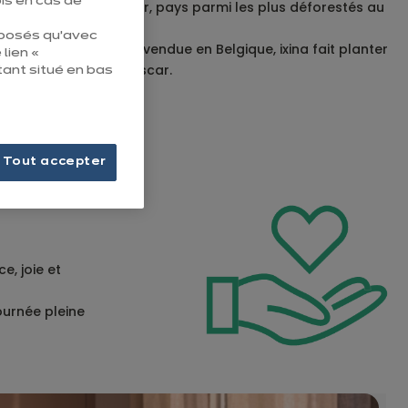
is en cas de
forêts à Madagascar, pays parmi les plus déforestés au
monde.
éposés qu’avec
Pour chaque cuisine vendue en Belgique, ixina fait planter
 lien «
12 arbres à Madagascar.
tant situé en bas
Tout accepter
e, joie et
ournée pleine