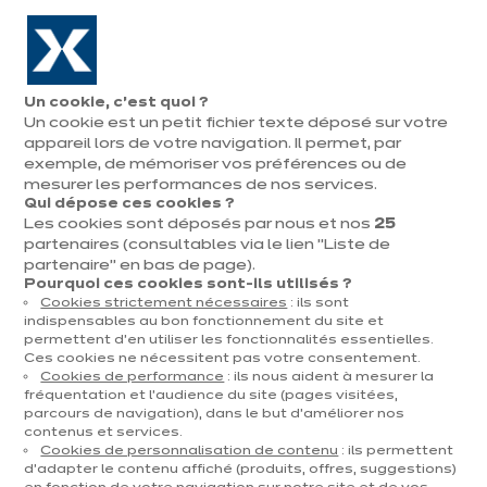
Aller à la navigation
Aller au contenu principal
En août, jusqu'à ¼ de votre cuisine offert !
Nos
Pren
Ouvrir
Un cookie, c’est quoi ?
le
magasins
rend
Un cookie est un petit fichier texte déposé sur votre
Prendre
menu
vous
rendez-vous
appareil lors de votre navigation. Il permet, par
exemple, de mémoriser vos préférences ou de
mesurer les performances de nos services.
Qui dépose ces cookies ?
Les cookies sont déposés par nous et nos
25
Livraison et pose
partenaires (consultables via le lien "Liste de
partenaire" en bas de page).
Pourquoi ces cookies sont-ils utilisés ?
Cookies strictement nécessaires
: ils sont
indispensables au bon fonctionnement du site et
permettent d’en utiliser les fonctionnalités essentielles.
Ces cookies ne nécessitent pas votre consentement.
Cookies de performance
: ils nous aident à mesurer la
fréquentation et l’audience du site (pages visitées,
parcours de navigation), dans le but d’améliorer nos
Avec ixina, soyez sûrs de bénéficier de services qui
contenus et services.
Cookies de personnalisation de contenu
: ils permettent
faciliteront la réalisation de votre projet !
d’adapter le contenu affiché (produits, offres, suggestions)