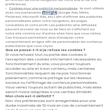
en fonction de votre navigation sur notre site et de vos
Des solutions de financement à la livraison en
préférences.
passant par nos partenaires poseurs, nous
Cookies pour une publicité personnalisée
: ils sont utilisés
mettons tout en œuvre pour concrétiser vos rêves
avec nos partenaires (
Google
, Google Ads, Meta,
Pinterest, Microsoft Ads, etc.) afin d’afficher des publicités
de cuisine…
personnalisées selon votre navigation, les pages
consultées et votre profil. Les publicités ainsi diffusées
en toute tranquillité !
peuvent provenir de nous ou de tiers et s'affichent sur
notre site comme sur d’autres sites tiers que vous visitez.
Ces traceurs permettent ainsi d'analyser votre
comportement en ligne afin de personnaliser les contenus
publicitaires que vous voyez.
Que se passe-t-il si je refuse les cookies ?
Si vous refusez tout ou partie des cookies à
l’exception des cookies strictement nécessaires au
fonctionnement du site, vous pourrez toujours
accéder au site et à son contenu, mais certaines
fonctionnalités risquent de ne pas fonctionner
pleinement, comme le partage sur les réseaux
sociaux ou l’affichage de contenus personnalisés.
Vous verrez toujours autant de publicités, mais elles
seront moins adaptées à vos centres d’intérêt.
Mon choix est-il définitif ?
Non. Vos préférences sont enregistrées pour une
durée maximale de 12 mois en cas de consentement