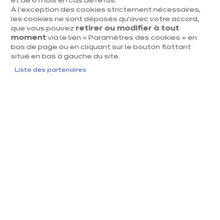
et de 6 mois en cas de refus.
Une cuisine et un
À l’exception des cookies strictement nécessaires,
les cookies ne sont déposés qu’avec votre accord,
financement
sur mesure
que vous pouvez
retirer ou modifier à tout
moment
via le lien « Paramètres des cookies » en
Chez ixina, nous recherchons avec vous et nos
bas de page ou en cliquant sur le bouton flottant
partenaires financiers la solution de crédit la mieux
situé en bas à gauche du site.
adaptée à vos besoins et à votre budget. Pas de risque
Liste des partenaires
ni de mauvaises surprises, rien que de la tranquillité !