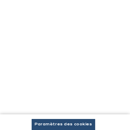
Télécharger le catalogue
Prendre rendez-vous
Cuisines & aménagement
Cuisines équipées
Inspirations & conseils
Aménagement intérieur
Votre projet
À propos d'ixina
Recrutement
Paramètres des cookies