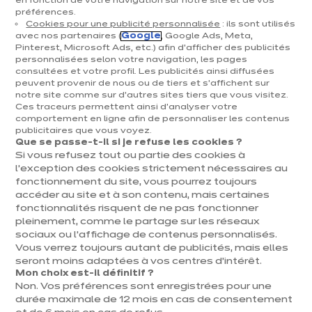
en fonction de votre navigation sur notre site et de vos
Par téléphone
préférences.
Cookies pour une publicité personnalisée
: ils sont utilisés
Du lundi au vendredi de 10h00 à 19h00 et le
avec nos partenaires (
Google
, Google Ads, Meta,
Pinterest, Microsoft Ads, etc.) afin d’afficher des publicités
samedi de 10h00 à 13h00.
personnalisées selon votre navigation, les pages
consultées et votre profil. Les publicités ainsi diffusées
peuvent provenir de nous ou de tiers et s'affichent sur
Appelez-nous au 02 333 87 94
notre site comme sur d’autres sites tiers que vous visitez.
Ces traceurs permettent ainsi d'analyser votre
comportement en ligne afin de personnaliser les contenus
publicitaires que vous voyez.
Que se passe-t-il si je refuse les cookies ?
Si vous refusez tout ou partie des cookies à
l’exception des cookies strictement nécessaires au
fonctionnement du site, vous pourrez toujours
Par mail
accéder au site et à son contenu, mais certaines
fonctionnalités risquent de ne pas fonctionner
Dite nous tout, on vous répond au plus vite !
pleinement, comme le partage sur les réseaux
sociaux ou l’affichage de contenus personnalisés.
Envoyer un message
Vous verrez toujours autant de publicités, mais elles
seront moins adaptées à vos centres d’intérêt.
Mon choix est-il définitif ?
Non. Vos préférences sont enregistrées pour une
durée maximale de 12 mois en cas de consentement