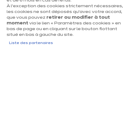
et de 6 mois en cas de refus.
À l’exception des cookies strictement nécessaires,
les cookies ne sont déposés qu’avec votre accord,
Par chat
que vous pouvez
retirer ou modifier à tout
moment
via le lien « Paramètres des cookies » en
Du lundi au vendredi de 10h00 à 19h00 et le
bas de page ou en cliquant sur le bouton flottant
situé en bas à gauche du site.
samedi de 10h00 à 13h00, nous répondons à vos
questions en quelques instants !
Liste des partenaires
Veuillez patienter
Notre FAQ répond à toutes
vos questions !