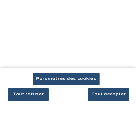
Cuisines & aménagement
Cuisines équipées
Inspirations & conseils
Aménagement intérieur
Votre projet
À propos d'ixina
Paramètres des cookies
Recrutement
Tout refuser
Tout accepter
Newsletter
Découvrez toutes nos nouveautés