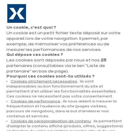
Aller à la navigation
Aller au contenu principal
En août, jusqu'à ¼ de votre cuisine offert !
Nos
Pren
Ouvrir
Un cookie, c’est quoi ?
le
magasins
rend
Un cookie est un petit fichier texte déposé sur votre
Prendre
menu
vous
rendez-vous
appareil lors de votre navigation. Il permet, par
exemple, de mémoriser vos préférences ou de
mesurer les performances de nos services.
Service Client
Qui dépose ces cookies ?
Les cookies sont déposés par nous et nos
25
partenaires (consultables via le lien "Liste de
partenaire" en bas de page).
Vous pouvez communiquer avec nos experts par
Pourquoi ces cookies sont-ils utilisés ?
Cookies strictement nécessaires
: ils sont
téléphone, par courrier électronique, par chat ou vous
indispensables au bon fonctionnement du site et
pouvez également consulter notre
.
FAQ
permettent d’en utiliser les fonctionnalités essentielles.
Ces cookies ne nécessitent pas votre consentement.
Cookies de performance
: ils nous aident à mesurer la
Service client ixina Belgique
fréquentation et l’audience du site (pages visitées,
parcours de navigation), dans le but d’améliorer nos
contenus et services.
Cookies de personnalisation de contenu
: ils permettent
d’adapter le contenu affiché (produits, offres, suggestions)