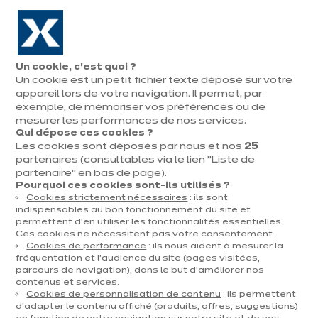
Aller à la navigation
Aller au contenu principal
En août, jusqu'à ¼ de votre cuisine offert !
Nos
Pren
Ouvrir
Un cookie, c’est quoi ?
le
magasins
rend
Un cookie est un petit fichier texte déposé sur votre
Prendre
menu
vous
rendez-vous
appareil lors de votre navigation. Il permet, par
Équipements et
exemple, de mémoriser vos préférences ou de
électroménager
mesurer les performances de nos services.
Qui dépose ces cookies ?
Les cookies sont déposés par nous et nos
25
partenaires (consultables via le lien "Liste de
12 résultats
partenaire" en bas de page).
Pourquoi ces cookies sont-ils utilisés ?
Cookies strictement nécessaires
: ils sont
indispensables au bon fonctionnement du site et
permettent d’en utiliser les fonctionnalités essentielles.
Ces cookies ne nécessitent pas votre consentement.
Cookies de performance
: ils nous aident à mesurer la
fréquentation et l’audience du site (pages visitées,
parcours de navigation), dans le but d’améliorer nos
contenus et services.
Cookies de personnalisation de contenu
: ils permettent
d’adapter le contenu affiché (produits, offres, suggestions)