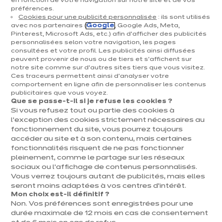
en fonction de votre navigation sur notre site et de vos
préférences.
Cookies pour une publicité personnalisée
: ils sont utilisés
avec nos partenaires (
Google
, Google Ads, Meta,
EQUIPEMENTS & ÉLECTROMÉNAGER
Pinterest, Microsoft Ads, etc.) afin d’afficher des publicités
personnalisées selon votre navigation, les pages
consultées et votre profil. Les publicités ainsi diffusées
Meubles de cuisine : les solutions de
peuvent provenir de nous ou de tiers et s'affichent sur
rangement qui ont tout bon
notre site comme sur d’autres sites tiers que vous visitez.
Ces traceurs permettent ainsi d'analyser votre
comportement en ligne afin de personnaliser les contenus
publicitaires que vous voyez.
Que se passe-t-il si je refuse les cookies ?
Si vous refusez tout ou partie des cookies à
l’exception des cookies strictement nécessaires au
fonctionnement du site, vous pourrez toujours
accéder au site et à son contenu, mais certaines
fonctionnalités risquent de ne pas fonctionner
pleinement, comme le partage sur les réseaux
sociaux ou l’affichage de contenus personnalisés.
Vous verrez toujours autant de publicités, mais elles
seront moins adaptées à vos centres d’intérêt.
Mon choix est-il définitif ?
Non. Vos préférences sont enregistrées pour une
durée maximale de 12 mois en cas de consentement