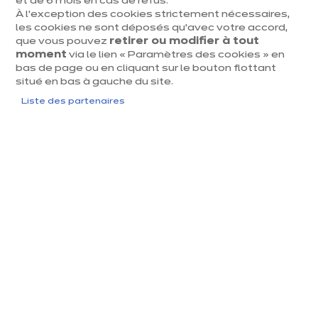
et de 6 mois en cas de refus.
À l’exception des cookies strictement nécessaires,
les cookies ne sont déposés qu’avec votre accord,
que vous pouvez
retirer ou modifier à tout
moment
via le lien « Paramètres des cookies » en
EQUIPEMENTS & ÉLECTROMÉNAGER
bas de page ou en cliquant sur le bouton flottant
situé en bas à gauche du site.
Tout ce que vous devez savoir sur les
hottes de cuisines
Liste des partenaires