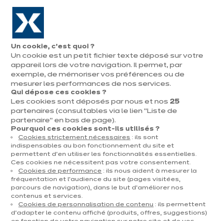
Aller à la navigation
Aller au contenu principal
En août, jusqu'à ¼ de votre cuisine offert !
Nos
Pren
Ouvrir
Un cookie, c’est quoi ?
le
magasins
rend
Un cookie est un petit fichier texte déposé sur votre
menu
Prendre
vous
rendez-vous
appareil lors de votre navigation. Il permet, par
exemple, de mémoriser vos préférences ou de
mesurer les performances de nos services.
POLITIQUE DE PROTECTION
Qui dépose ces cookies ?
DES DONNEES
Les cookies sont déposés par nous et nos
25
partenaires (consultables via le lien "Liste de
La présente politique de protection des données
partenaire" en bas de page).
expose la manière dont Ixina Belgium, dont le siège
Pourquoi ces cookies sont-ils utilisés ?
Cookies strictement nécessaires
: ils sont
social est situé 20 Boulevard Paepsem B-1070
indispensables au bon fonctionnement du site et
BRUXELLES, immatriculée au BCE sous le numéro
permettent d’en utiliser les fonctionnalités essentielles.
408.394.348 (ci-après « Ixina ») traite vos données à
Ces cookies ne nécessitent pas votre consentement.
Cookies de performance
: ils nous aident à mesurer la
caractère personnel.
fréquentation et l’audience du site (pages visitées,
parcours de navigation), dans le but d’améliorer nos
1.
Comment Ixina collecte vos Données - Qui en
contenus et services.
est le responsable de traitement ?
Cookies de personnalisation de contenu
: ils permettent
d’adapter le contenu affiché (produits, offres, suggestions)
Par cette politique de protection des données, Ixina