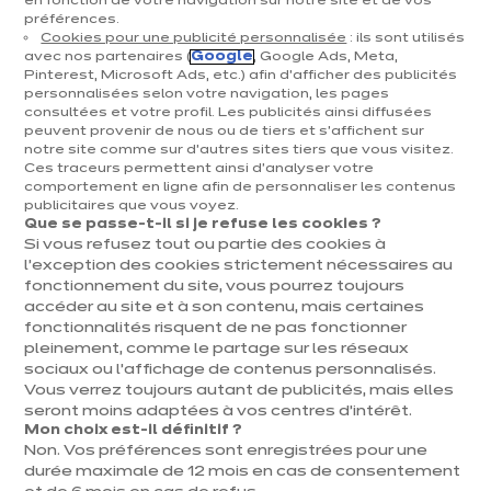
en fonction de votre navigation sur notre site et de vos
vous explique de manière transparente comment sont
préférences.
Cookies pour une publicité personnalisée
: ils sont utilisés
traitées les données personnelles vous concernant,
avec nos partenaires (
Google
, Google Ads, Meta,
collectées :
Pinterest, Microsoft Ads, etc.) afin d’afficher des publicités
personnalisées selon votre navigation, les pages
- par le biais des sites
consultées et votre profil. Les publicités ainsi diffusées
internet
/,
peuvent provenir de nous ou de tiers et s'affichent sur
https://www.ixina.be
notre site comme sur d’autres sites tiers que vous visitez.
,
www.openixinastore.be
Ces traceurs permettent ainsi d'analyser votre
,
ixina.be/fr/simulateurcuisine
comportement en ligne afin de personnaliser les contenus
publicitaires que vous voyez.
et
; (ci-
www.jobs.ixina.be
monespace.ixina.be
Que se passe-t-il si je refuse les cookies ?
après les «Sites ») ;
Si vous refusez tout ou partie des cookies à
l’exception des cookies strictement nécessaires au
- par le biais des réseaux sociaux ; à l’occasion de la
fonctionnement du site, vous pourrez toujours
réalisation d’un devis ou d’une commande auprès d’un
accéder au site et à son contenu, mais certaines
franchisé exploitant un magasin Ixina (ci-après les
fonctionnalités risquent de ne pas fonctionner
« Magasins ») ;
pleinement, comme le partage sur les réseaux
sociaux ou l’affichage de contenus personnalisés.
- à l’occasion d’un passage en Magasin ; lorsque vous
Vous verrez toujours autant de publicités, mais elles
contactez le service client Ixina ; lorsque vous laissez
seront moins adaptées à vos centres d’intérêt.
un avis suite à votre expérience avec un Magasin ;
Mon choix est-il définitif ?
Non. Vos préférences sont enregistrées pour une
- à l’occasion de la participation à des jeux organisés
durée maximale de 12 mois en cas de consentement