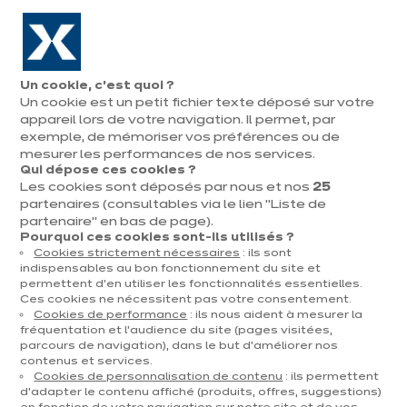
Aller à la navigation
Aller au contenu principal
En août, jusqu'à ¼ de votre cuisine offert !
Nos
Pren
Ouvrir
Un cookie, c’est quoi ?
le
magasins
rend
Un cookie est un petit fichier texte déposé sur votre
Prendre
menu
vous
rendez-vous
appareil lors de votre navigation. Il permet, par
exemple, de mémoriser vos préférences ou de
mesurer les performances de nos services.
Qui dépose ces cookies ?
Les cookies sont déposés par nous et nos
25
partenaires (consultables via le lien "Liste de
partenaire" en bas de page).
Pourquoi ces cookies sont-ils utilisés ?
Cookies strictement nécessaires
: ils sont
indispensables au bon fonctionnement du site et
permettent d’en utiliser les fonctionnalités essentielles.
Ces cookies ne nécessitent pas votre consentement.
Cookies de performance
: ils nous aident à mesurer la
fréquentation et l’audience du site (pages visitées,
Découvrez nos promotions !
parcours de navigation), dans le but d’améliorer nos
contenus et services.
Nous prolongeons nos
Cookies de personnalisation de contenu
: ils permettent
d’adapter le contenu affiché (produits, offres, suggestions)
SUMMER DEALS jusqu'au 31