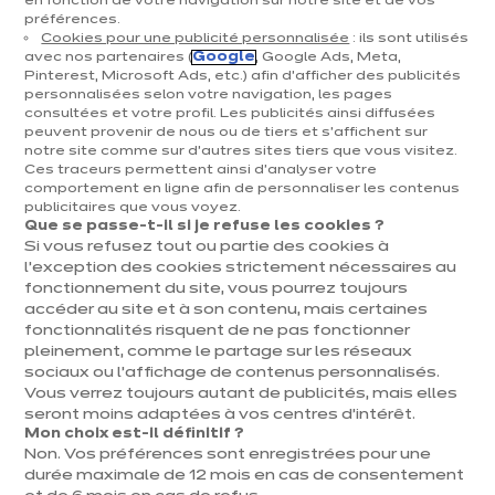
en fonction de votre navigation sur notre site et de vos
préférences.
août !
Cookies pour une publicité personnalisée
: ils sont utilisés
avec nos partenaires (
Google
, Google Ads, Meta,
Profitez encore tout le mois d'1/4 de votre cuisine
Pinterest, Microsoft Ads, etc.) afin d’afficher des publicités
(1)
offert.
personnalisées selon votre navigation, les pages
consultées et votre profil. Les publicités ainsi diffusées
C'est l'occasion idéale de dire OUI à votre rêve, non ?
peuvent provenir de nous ou de tiers et s'affichent sur
Prenez vite rendez-vous avec l'un de nos conseillers.
notre site comme sur d’autres sites tiers que vous visitez.
Ces traceurs permettent ainsi d'analyser votre
comportement en ligne afin de personnaliser les contenus
publicitaires que vous voyez.
Je prends RDV
Que se passe-t-il si je refuse les cookies ?
Si vous refusez tout ou partie des cookies à
l’exception des cookies strictement nécessaires au
fonctionnement du site, vous pourrez toujours
accéder au site et à son contenu, mais certaines
fonctionnalités risquent de ne pas fonctionner
pleinement, comme le partage sur les réseaux
sociaux ou l’affichage de contenus personnalisés.
Vous verrez toujours autant de publicités, mais elles
seront moins adaptées à vos centres d’intérêt.
Mon choix est-il définitif ?
Non. Vos préférences sont enregistrées pour une
durée maximale de 12 mois en cas de consentement