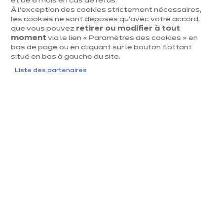
Notre sélection de cuisines
et de 6 mois en cas de refus.
À l’exception des cookies strictement nécessaires,
équipées du mois !
les cookies ne sont déposés qu’avec votre accord,
que vous pouvez
retirer ou modifier à tout
moment
via le lien « Paramètres des cookies » en
bas de page ou en cliquant sur le bouton flottant
situé en bas à gauche du site.
Liste des partenaires
ent
Su