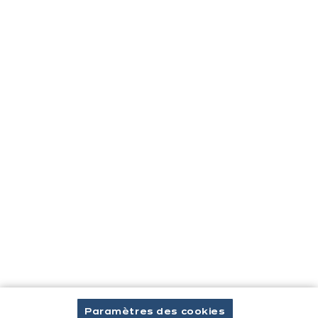
Contact
Télécharger le catalogue
Prendre rendez-vous
Cuisines & aménagement
Cuisines équipées
Inspirations & conseils
Aménagement intérieur
Votre projet
Paramètres des cookies
À propos d'ixina