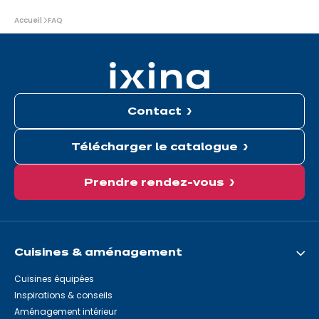
Vous
Accueil
FAQ
êtes
ici
:
Contact
Télécharger le catalogue
Prendre rendez-vous
Cuisines & aménagement
Cuisines équipées
Inspirations & conseils
Aménagement intérieur