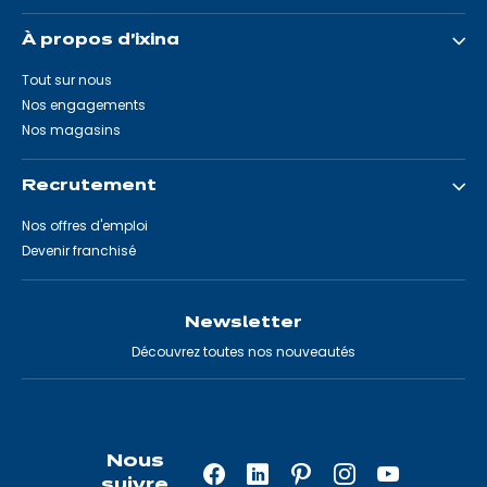
À propos d'ixina
Tout sur nous
Nos engagements
Nos magasins
Recrutement
Nos offres d'emploi
Devenir franchisé
Newsletter
Découvrez toutes nos nouveautés
Nous
Facebook
LinkedIn
Pinterest
Instagram
YouTube
suivre