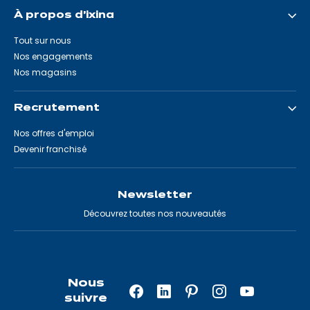
À propos d'ixina
Tout sur nous
Nos engagements
Nos magasins
Recrutement
Nos offres d'emploi
Devenir franchisé
Newsletter
Découvrez toutes nos nouveautés
Nous
Facebook
LinkedIn
Pinterest
Instagram
YouTube
suivre