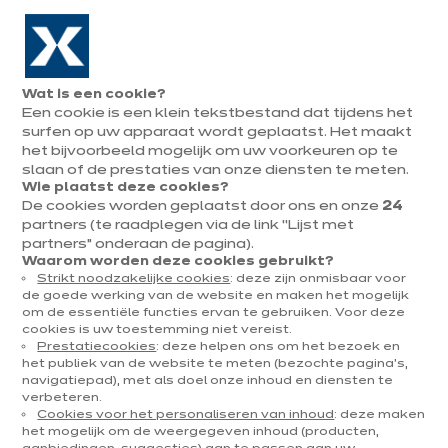
Naar de navigatie gaan
Naar de hoofdinhoud gaan
In augustus : tot ¼ van je keuken cadeau!
Onze
Afsp
Menu
Wat is een cookie?
openen
winkels
mak
Een cookie is een klein tekstbestand dat tijdens het
Afspraak
maken
surfen op uw apparaat wordt geplaatst. Het maakt
het bijvoorbeeld mogelijk om uw voorkeuren op te
slaan of de prestaties van onze diensten te meten.
Wie plaatst deze cookies?
De cookies worden geplaatst door ons en onze
24
Vraag een catalogus aan
partners (te raadplegen via de link “Lijst met
partners” onderaan de pagina).
Waarom worden deze cookies gebruikt?
Strikt noodzakelijke cookies
: deze zijn onmisbaar voor
de goede werking van de website en maken het mogelijk
om de essentiële functies ervan te gebruiken. Voor deze
cookies is uw toestemming niet vereist.
Prestatiecookies
: deze helpen ons om het bezoek en
het publiek van de website te meten (bezochte pagina's,
*
Verplichte velden
navigatiepad), met als doel onze inhoud en diensten te
verbeteren.
Cookies voor het personaliseren van inhoud
: deze maken
het mogelijk om de weergegeven inhoud (producten,
Mijn gegevens invullen