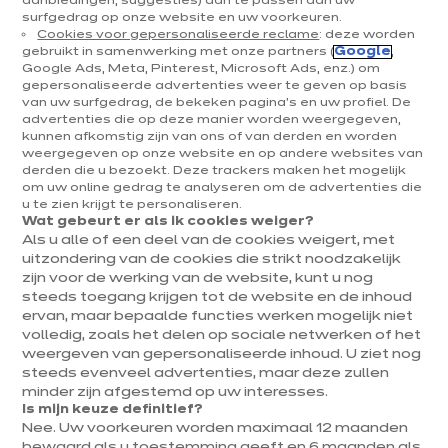
aanbiedingen, suggesties) aan te passen aan uw
surfgedrag op onze website en uw voorkeuren.
Cookies voor gepersonaliseerde reclame
: deze worden
Aanspreektitel
*
gebruikt in samenwerking met onze partners (
Google
,
Google Ads, Meta, Pinterest, Microsoft Ads, enz.) om
Mevrouw
De heer
gepersonaliseerde advertenties weer te geven op basis
van uw surfgedrag, de bekeken pagina's en uw profiel. De
Voornaam
*
advertenties die op deze manier worden weergegeven,
kunnen afkomstig zijn van ons of van derden en worden
weergegeven op onze website en op andere websites van
derden die u bezoekt. Deze trackers maken het mogelijk
om uw online gedrag te analyseren om de advertenties die
u te zien krijgt te personaliseren.
Naam
*
Wat gebeurt er als ik cookies weiger?
Als u alle of een deel van de cookies weigert, met
uitzondering van de cookies die strikt noodzakelijk
zijn voor de werking van de website, kunt u nog
steeds toegang krijgen tot de website en de inhoud
ervan, maar bepaalde functies werken mogelijk niet
E-mailadres
*
volledig, zoals het delen op sociale netwerken of het
Gewenst formaat: naam@domein.be
weergeven van gepersonaliseerde inhoud. U ziet nog
steeds evenveel advertenties, maar deze zullen
minder zijn afgestemd op uw interesses.
Is mijn keuze definitief?
Nee. Uw voorkeuren worden maximaal 12 maanden
bewaard als u toestemming geeft en 6 maanden als