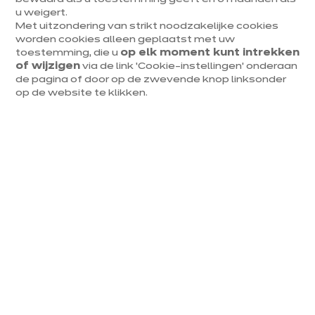
Telefoonnummer
*
u weigert.
Gewenst nummer: +32 475 34 22 31
Met uitzondering van strikt noodzakelijke cookies
worden cookies alleen geplaatst met uw
toestemming, die u
op elk moment kunt intrekken
of wijzigen
via de link ‘Cookie-instellingen’ onderaan
de pagina of door op de zwevende knop linksonder
op de website te klikken.
Ik wens op de hoogte te
blijven van het nieuws en
de nieuwigheden van
ixina.
Per E-mail
Per SMS
Vind je winkel