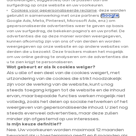
aanbiedingen, suggesties) aan te passen aan uw
Moda familie
surfgedrag op onze website en uw voorkeuren.
Cookies voor gepersonaliseerde reclame
: deze worden
euros
€
6 266
/ BTWi 6%
gebruikt in samenwerking met onze partners (
Google
,
Google Ads, Meta, Pinterest, Microsoft Ads, enz.) om
euros
6 885
/ BTWi 21%
€
Meer weten - Prijsd
gepersonaliseerde advertenties weer te geven op basis
Prijs met elektrotoestellen inbegrepen
van uw surfgedrag, de bekeken pagina's en uw profiel. De
advertenties die op deze manier worden weergegeven,
kunnen afkomstig zijn van ons of van derden en worden
+ 2
weergegeven op onze website en op andere websites van
derden die u bezoekt. Deze trackers maken het mogelijk
om uw online gedrag te analyseren om de advertenties die
u te zien krijgt te personaliseren.
Wat gebeurt er als ik cookies weiger?
NIEUWIGHEDEN
Als u alle of een deel van de cookies weigert, met
uitzondering van de cookies die strikt noodzakelijk
zijn voor de werking van de website, kunt u nog
steeds toegang krijgen tot de website en de inhoud
ervan, maar bepaalde functies werken mogelijk niet
volledig, zoals het delen op sociale netwerken of het
weergeven van gepersonaliseerde inhoud. U ziet nog
steeds evenveel advertenties, maar deze zullen
minder zijn afgestemd op uw interesses.
Is mijn keuze definitief?
Nee. Uw voorkeuren worden maximaal 12 maanden
bewaard als u toestemming geeft en 6 maanden als