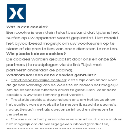
Naar de navigatie gaan
Naar de hoofdinhoud gaan
In augustus : tot ¼ van je keuken cadeau!
Onze
Afsp
Menu
Wat is een cookie?
openen
winkels
mak
Tijdloze keukens
Een cookie is een klein tekstbestand dat tijdens het
Afspraak
maken
surfen op uw apparaat wordt geplaatst. Het maakt
het bijvoorbeeld mogelijk om uw voorkeuren op te
slaan of de prestaties van onze diensten te meten.
Wie plaatst deze cookies?
De cookies worden geplaatst door ons en onze
24
partners (te raadplegen via de link “Lijst met
partners” onderaan de pagina).
Waarom worden deze cookies gebruikt?
Strikt noodzakelijke cookies
: deze zijn onmisbaar voor
de goede werking van de website en maken het mogelijk
om de essentiële functies ervan te gebruiken. Voor deze
cookies is uw toestemming niet vereist.
Prestatiecookies
: deze helpen ons om het bezoek en
het publiek van de website te meten (bezochte pagina's,
navigatiepad), met als doel onze inhoud en diensten te
verbeteren.
Cookies voor het personaliseren van inhoud
: deze maken
het mogelijk om de weergegeven inhoud (producten,