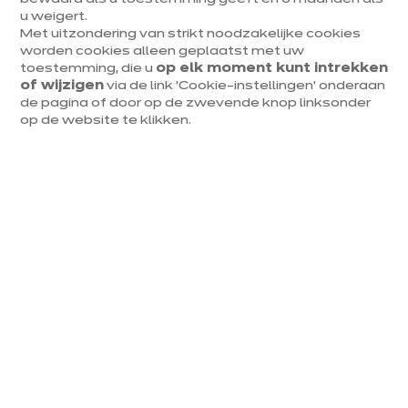
u weigert.
Met uitzondering van strikt noodzakelijke cookies
worden cookies alleen geplaatst met uw
toestemming, die u
op elk moment kunt intrekken
Vita Essentieel
of wijzigen
via de link ‘Cookie-instellingen’ onderaan
euros
€
2 859
/ BTWi 6%
de pagina of door op de zwevende knop linksonder
op de website te klikken.
euros
3 660
/ BTWi 21%
€
Meer weten - Prijsd
Prijs met elektrotoestellen inbegrepen