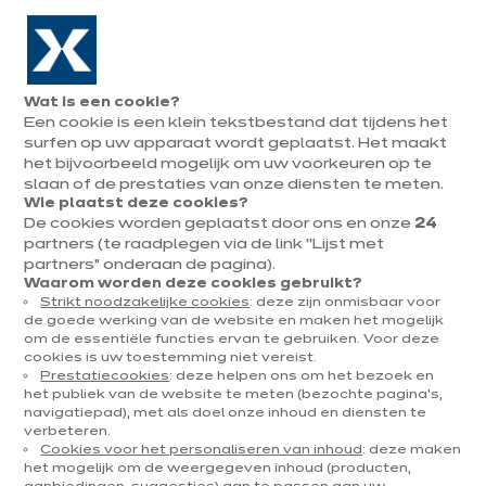
Naar de navigatie gaan
Naar de hoofdinhoud gaan
In augustus : tot ¼ van je keuken cadeau!
Onze
Afsp
Menu
Wat is een cookie?
openen
winkels
mak
Een cookie is een klein tekstbestand dat tijdens het
Afspraak
maken
surfen op uw apparaat wordt geplaatst. Het maakt
het bijvoorbeeld mogelijk om uw voorkeuren op te
slaan of de prestaties van onze diensten te meten.
Wie plaatst deze cookies?
De cookies worden geplaatst door ons en onze
24
Mijn project, stap voor stap
partners (te raadplegen via de link “Lijst met
partners” onderaan de pagina).
Waarom worden deze cookies gebruikt?
Strikt noodzakelijke cookies
: deze zijn onmisbaar voor
de goede werking van de website en maken het mogelijk
om de essentiële functies ervan te gebruiken. Voor deze
cookies is uw toestemming niet vereist.
Prestatiecookies
: deze helpen ons om het bezoek en
Inspiratie
Voorbereiding
Een afsp
het publiek van de website te meten (bezochte pagina's,
navigatiepad), met als doel onze inhoud en diensten te
verbeteren.
Cookies voor het personaliseren van inhoud
: deze maken
het mogelijk om de weergegeven inhoud (producten,