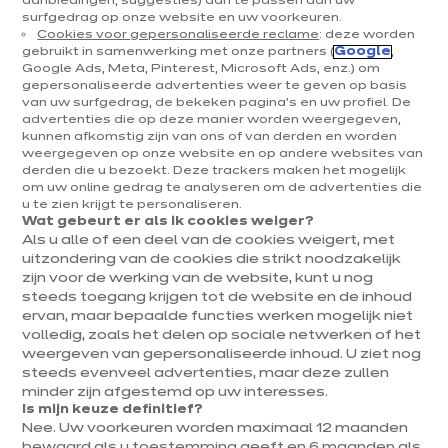
1
aanbiedingen, suggesties) aan te passen aan uw
surfgedrag op onze website en uw voorkeuren.
•
Cookies voor gepersonaliseerde reclame
: deze worden
gebruikt in samenwerking met onze partners (
Google
,
Google Ads, Meta, Pinterest, Microsoft Ads, enz.) om
gepersonaliseerde advertenties weer te geven op basis
Ik val voor een model
van uw surfgedrag, de bekeken pagina's en uw profiel. De
De
advertenties die op deze manier worden weergegeven,
inspiratie
kunnen afkomstig zijn van ons of van derden en worden
weergegeven op onze website en op andere websites van
derden die u bezoekt. Deze trackers maken het mogelijk
Om de keuken van je dromen te vinden, zijn er ​​duizend-en-
om uw online gedrag te analyseren om de advertenties die
een inspirerende voorbeelden! Ontdek onze verschillende
u te zien krijgt te personaliseren.
keukenstijlen en doe inspiratie op op onze website, in onze
Wat gebeurt er als ik cookies weiger?
Als u alle of een deel van de cookies weigert, met
catalogus en op onze sociale media!
uitzondering van de cookies die strikt noodzakelijk
zijn voor de werking van de website, kunt u nog
steeds toegang krijgen tot de website en de inhoud
ervan, maar bepaalde functies werken mogelijk niet
volledig, zoals het delen op sociale netwerken of het
weergeven van gepersonaliseerde inhoud. U ziet nog
steeds evenveel advertenties, maar deze zullen
minder zijn afgestemd op uw interesses.
Is mijn keuze definitief?
Nee. Uw voorkeuren worden maximaal 12 maanden
bewaard als u toestemming geeft en 6 maanden als