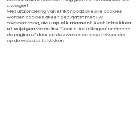
ig
V
u weigert.
Met uitzondering van strikt noodzakelijke cookies
Ik ontdek alle
worden cookies alleen geplaatst met uw
keukenstijlen
Ik
toestemming, die u
op elk moment kunt intrekken
of wijzigen
via de link ‘Cookie-instellingen’ onderaan
de pagina of door op de zwevende knop linksonder
Bekijk de modellen
Doe
op de website te klikken.
2
•
Ik bereid mijn project voor
Een
vooruitblik
Vertel je adviseur nog vóór je afspraak al alles over jezelf