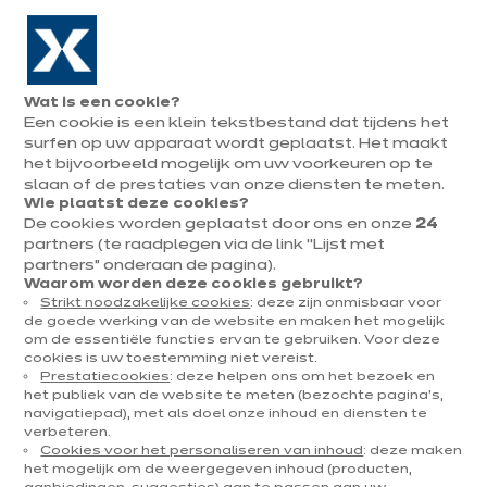
Naar de navigatie gaan
Naar de hoofdinhoud gaan
In augustus : tot ¼ van je keuken cadeau!
Onze
Afsp
Menu
Wat is een cookie?
openen
winkels
mak
Keukens met eiland
Een cookie is een klein tekstbestand dat tijdens het
Afspraak
maken
surfen op uw apparaat wordt geplaatst. Het maakt
het bijvoorbeeld mogelijk om uw voorkeuren op te
slaan of de prestaties van onze diensten te meten.
Wie plaatst deze cookies?
De cookies worden geplaatst door ons en onze
24
partners (te raadplegen via de link “Lijst met
partners” onderaan de pagina).
Waarom worden deze cookies gebruikt?
Strikt noodzakelijke cookies
: deze zijn onmisbaar voor
de goede werking van de website en maken het mogelijk
om de essentiële functies ervan te gebruiken. Voor deze
cookies is uw toestemming niet vereist.
Prestatiecookies
: deze helpen ons om het bezoek en
het publiek van de website te meten (bezochte pagina's,
navigatiepad), met als doel onze inhoud en diensten te
verbeteren.
Cookies voor het personaliseren van inhoud
: deze maken
het mogelijk om de weergegeven inhoud (producten,