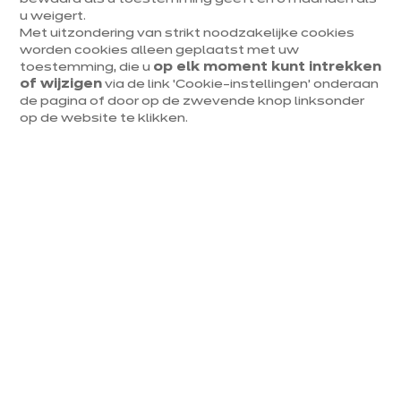
u weigert.
Met uitzondering van strikt noodzakelijke cookies
worden cookies alleen geplaatst met uw
toestemming, die u
op elk moment kunt intrekken
Velvet elegant
of wijzigen
via de link ‘Cookie-instellingen’ onderaan
euros
€
12 041
/ BTWi 6%
de pagina of door op de zwevende knop linksonder
op de website te klikken.
euros
13 424
/ BTWi 21%
€
Meer weten - Prijsd
Prijs met elektrotoestellen inbegrepen
+ 1
NIEUWIGHEDEN