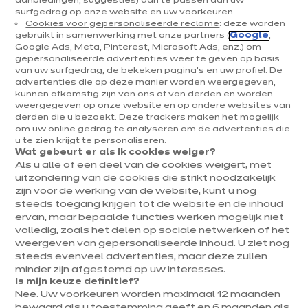
aanbiedingen, suggesties) aan te passen aan uw
Linea
surfgedrag op onze website en uw voorkeuren.
Cookies voor gepersonaliseerde reclame
: deze worden
euros
€
16 018
/ BTWi 6%
gebruikt in samenwerking met onze partners (
Google
,
Google Ads, Meta, Pinterest, Microsoft Ads, enz.) om
euros
17 752
/ BTWi 21%
€
Meer weten - Prijsd
gepersonaliseerde advertenties weer te geven op basis
Prijs met elektrotoestellen inbegrepen
van uw surfgedrag, de bekeken pagina's en uw profiel. De
advertenties die op deze manier worden weergegeven,
kunnen afkomstig zijn van ons of van derden en worden
weergegeven op onze website en op andere websites van
derden die u bezoekt. Deze trackers maken het mogelijk
om uw online gedrag te analyseren om de advertenties die
u te zien krijgt te personaliseren.
Wat gebeurt er als ik cookies weiger?
Als u alle of een deel van de cookies weigert, met
uitzondering van de cookies die strikt noodzakelijk
zijn voor de werking van de website, kunt u nog
steeds toegang krijgen tot de website en de inhoud
ervan, maar bepaalde functies werken mogelijk niet
volledig, zoals het delen op sociale netwerken of het
weergeven van gepersonaliseerde inhoud. U ziet nog
steeds evenveel advertenties, maar deze zullen
minder zijn afgestemd op uw interesses.
Is mijn keuze definitief?
Nee. Uw voorkeuren worden maximaal 12 maanden
bewaard als u toestemming geeft en 6 maanden als