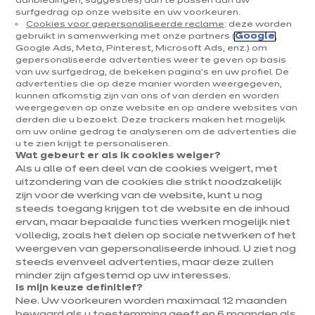
aanbiedingen, suggesties) aan te passen aan uw
surfgedrag op onze website en uw voorkeuren.
Cookies voor gepersonaliseerde reclame
: deze worden
DECORATIE & TRENDS
gebruikt in samenwerking met onze partners (
Google
,
Google Ads, Meta, Pinterest, Microsoft Ads, enz.) om
Tegels tegen je keukenmuren? Ja,
gepersonaliseerde advertenties weer te geven op basis
van uw surfgedrag, de bekeken pagina's en uw profiel. De
lang leve faiences!
advertenties die op deze manier worden weergegeven,
kunnen afkomstig zijn van ons of van derden en worden
weergegeven op onze website en op andere websites van
derden die u bezoekt. Deze trackers maken het mogelijk
om uw online gedrag te analyseren om de advertenties die
u te zien krijgt te personaliseren.
Wat gebeurt er als ik cookies weiger?
Als u alle of een deel van de cookies weigert, met
uitzondering van de cookies die strikt noodzakelijk
zijn voor de werking van de website, kunt u nog
steeds toegang krijgen tot de website en de inhoud
ervan, maar bepaalde functies werken mogelijk niet
volledig, zoals het delen op sociale netwerken of het
weergeven van gepersonaliseerde inhoud. U ziet nog
steeds evenveel advertenties, maar deze zullen
minder zijn afgestemd op uw interesses.
Is mijn keuze definitief?
Nee. Uw voorkeuren worden maximaal 12 maanden
bewaard als u toestemming geeft en 6 maanden als