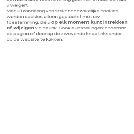
u weigert.
Met uitzondering van strikt noodzakelijke cookies
DECORATIE & TRENDS
worden cookies alleen geplaatst met uw
toestemming, die u
op elk moment kunt intrekken
4 tips om je landelijke keuken in te
of wijzigen
via de link ‘Cookie-instellingen’ onderaan
de pagina of door op de zwevende knop linksonder
richten
op de website te klikken.