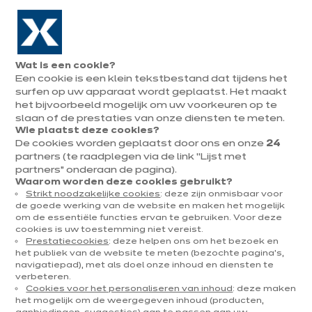
Naar de navigatie gaan
Naar de hoofdinhoud gaan
In augustus : tot ¼ van je keuken cadeau!
Onze
Afsp
Menu
Wat is een cookie?
openen
winkels
mak
Een cookie is een klein tekstbestand dat tijdens het
Afspraak
maken
surfen op uw apparaat wordt geplaatst. Het maakt
Decoratie & trends
het bijvoorbeeld mogelijk om uw voorkeuren op te
slaan of de prestaties van onze diensten te meten.
Wie plaatst deze cookies?
De cookies worden geplaatst door ons en onze
24
19 resultaten
partners (te raadplegen via de link “Lijst met
partners” onderaan de pagina).
Waarom worden deze cookies gebruikt?
Strikt noodzakelijke cookies
: deze zijn onmisbaar voor
de goede werking van de website en maken het mogelijk
om de essentiële functies ervan te gebruiken. Voor deze
cookies is uw toestemming niet vereist.
Prestatiecookies
: deze helpen ons om het bezoek en
het publiek van de website te meten (bezochte pagina's,
navigatiepad), met als doel onze inhoud en diensten te
verbeteren.
Cookies voor het personaliseren van inhoud
: deze maken
het mogelijk om de weergegeven inhoud (producten,