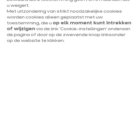
u weigert.
Met uitzondering van strikt noodzakelijke cookies
KEUKENINRICHTING
worden cookies alleen geplaatst met uw
toestemming, die u
op elk moment kunt intrekken
Je keuken inrichten: 3 fouten die je
of wijzigen
via de link ‘Cookie-instellingen’ onderaan
de pagina of door op de zwevende knop linksonder
absoluut moet vermijden
op de website te klikken.