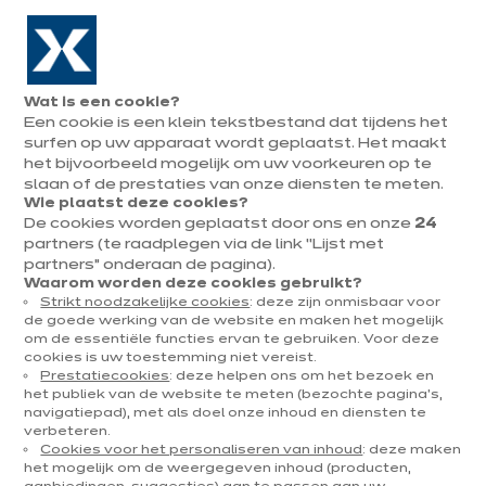
Naar de navigatie gaan
Naar de hoofdinhoud gaan
In augustus : tot ¼ van je keuken cadeau!
Onze
Afsp
Menu
Wat is een cookie?
openen
winkels
mak
Een cookie is een klein tekstbestand dat tijdens het
Afspraak
maken
surfen op uw apparaat wordt geplaatst. Het maakt
Keukeninrichting
het bijvoorbeeld mogelijk om uw voorkeuren op te
slaan of de prestaties van onze diensten te meten.
Wie plaatst deze cookies?
De cookies worden geplaatst door ons en onze
24
20 resultaten
partners (te raadplegen via de link “Lijst met
partners” onderaan de pagina).
Waarom worden deze cookies gebruikt?
Strikt noodzakelijke cookies
: deze zijn onmisbaar voor
de goede werking van de website en maken het mogelijk
om de essentiële functies ervan te gebruiken. Voor deze
cookies is uw toestemming niet vereist.
Prestatiecookies
: deze helpen ons om het bezoek en
het publiek van de website te meten (bezochte pagina's,
navigatiepad), met als doel onze inhoud en diensten te
verbeteren.
Cookies voor het personaliseren van inhoud
: deze maken
het mogelijk om de weergegeven inhoud (producten,