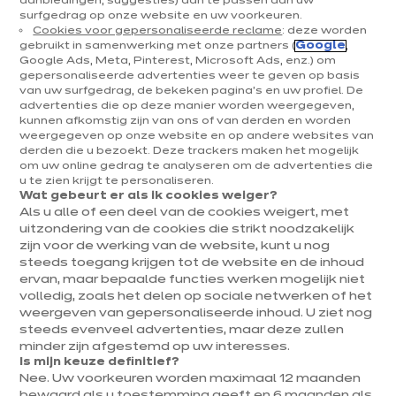
aanbiedingen, suggesties) aan te passen aan uw
surfgedrag op onze website en uw voorkeuren.
Cookies voor gepersonaliseerde reclame
: deze worden
KEUKENINRICHTING
gebruikt in samenwerking met onze partners (
Google
,
Google Ads, Meta, Pinterest, Microsoft Ads, enz.) om
Je keuken goed organiseren, betekent
gepersonaliseerde advertenties weer te geven op basis
van uw surfgedrag, de bekeken pagina's en uw profiel. De
dat je er optimaal van kan genieten
advertenties die op deze manier worden weergegeven,
kunnen afkomstig zijn van ons of van derden en worden
weergegeven op onze website en op andere websites van
derden die u bezoekt. Deze trackers maken het mogelijk
om uw online gedrag te analyseren om de advertenties die
u te zien krijgt te personaliseren.
Wat gebeurt er als ik cookies weiger?
Als u alle of een deel van de cookies weigert, met
uitzondering van de cookies die strikt noodzakelijk
zijn voor de werking van de website, kunt u nog
steeds toegang krijgen tot de website en de inhoud
ervan, maar bepaalde functies werken mogelijk niet
volledig, zoals het delen op sociale netwerken of het
weergeven van gepersonaliseerde inhoud. U ziet nog
steeds evenveel advertenties, maar deze zullen
minder zijn afgestemd op uw interesses.
Is mijn keuze definitief?
Nee. Uw voorkeuren worden maximaal 12 maanden
bewaard als u toestemming geeft en 6 maanden als