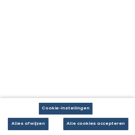
KEUKENINRICHTING
De comeback van de servieskast in
onze huizen!
Cookie-instellingen
Alles afwijzen
Alle cookies accepteren