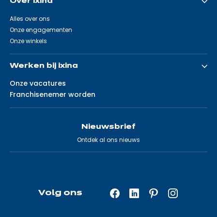
Over ixina
Alles over ons
Onze engagementen
Onze winkels
Werken bij ixina
Onze vacatures
Franchisenemer worden
Nieuwsbrief
Ontdek al ons nieuws
Volg ons
Facebook
LinkedIn
Pinterest
Instagram
—
—
—
—