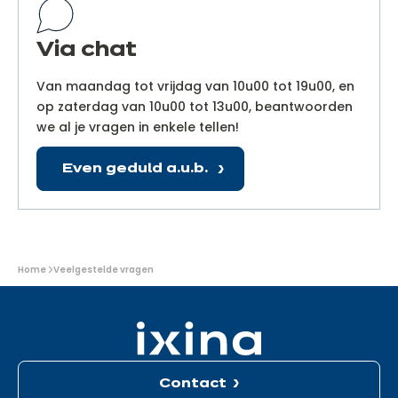
Via chat
Van maandag tot vrijdag van 10u00 tot 19u00, en
op zaterdag van 10u00 tot 13u00, beantwoorden
we al je vragen in enkele tellen!
Even geduld a.u.b.
U
Home
Veelgestelde vragen
bevindt
zich
hier:
Contact