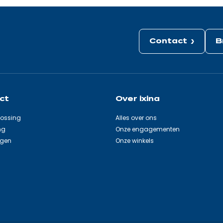
Contact
B
ct
Over ixina
lossing
Alles over ons
ng
Onze engagementen
agen
Onze winkels