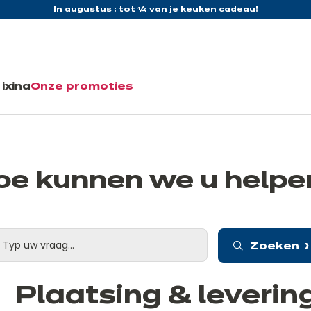
In augustus : tot ¼ van je keuken cadeau!
ixina
Onze promoties
oe kunnen we u helpe
Zoeken
Plaatsing & leverin