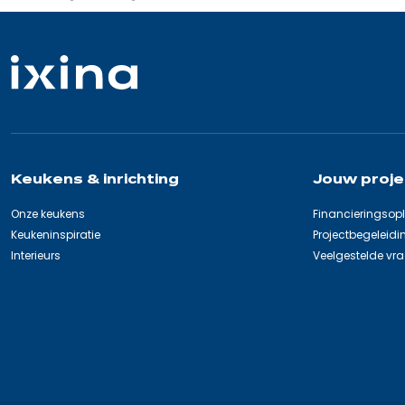
bevindt
zich
hier:
Keukens & inrichting
Jouw proje
Onze keukens
Financieringsop
Keukeninspiratie
Projectbegeleidi
Interieurs
Veelgestelde vr