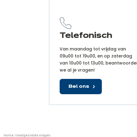
Mijn persoonlijke ruimte
Telefonisch
Van maandag tot vrijdag van
09u00 tot 19u00, en op zaterdag
van 10u00 tot 13u00, beantwoorde
we al je vragen!
Bel ons
U
Home
Veelgestelde vragen