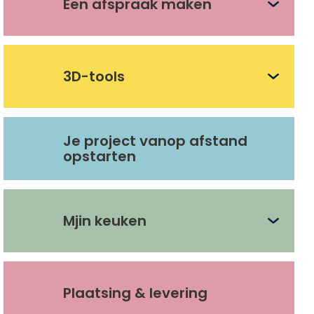
Een afspraak maken
Het voorbereiden van je afspraak
3D-tools
De verschillende stappen van een project
Simulator
Een winkel vinden
Je project vanop afstand
De 3D-tool
opstarten
Een afspraak maken
Mjin keuken
De opstelling
Plaatsing & levering
Materialen & kleuren