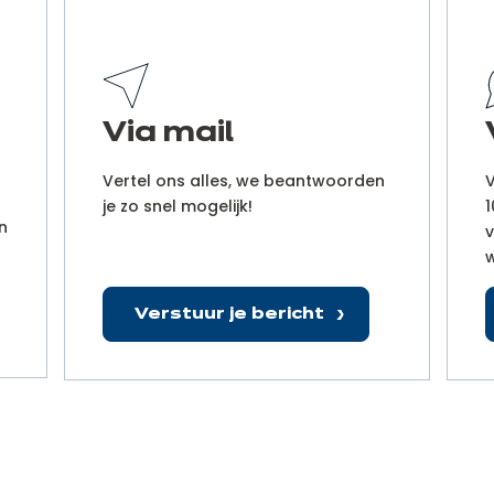
Via mail
Vertel ons alles, we beantwoorden
V
je zo snel mogelijk!
1
n
v
w
Verstuur je bericht