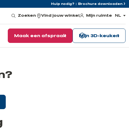
Hulp nodig?
Brochure downloaden
Mijn ruimte
Zoeken
Vind jouw winkel
NL
,
kies
de
taal
Maak een afspraak
Mijn 3D-keuken
n?
g