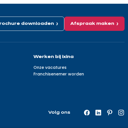
rochure downloaden
Afspraak maken
Werken bij ixina
Onze vacatures
Franchisenemer worden
Volg ons
Facebook
LinkedIn
Pinterest
In
—
—
—
—