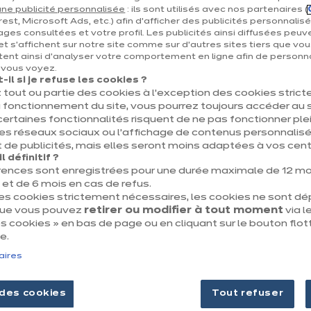
Tout sur nous
ne publicité personnalisée
: ils sont utilisés avec nos partenaires (
 du projet
Nos engagements
est, Microsoft Ads, etc.) afin d’afficher des publicités personnalis
ages consultées et votre profil. Les publicités ainsi diffusées peuv
Nos magasins
et s'affichent sur notre site comme sur d’autres sites tiers que vou
ent ainsi d'analyser votre comportement en ligne afin de personna
e vous voyez.
il si je refuse les cookies ?
 tout ou partie des cookies à l’exception des cookies stric
 fonctionnement du site, vous pourrez toujours accéder au s
certaines fonctionnalités risquent de ne pas fonctionner 
les réseaux sociaux ou l’affichage de contenus personnalisé
 de publicités, mais elles seront moins adaptées à vos centr
 définitif ?
Mentions légales & CGU
Politique des cooki
rences sont enregistrées pour une durée maximale de 12 mo
t de 6 mois en cas de refus.
des cookies strictement nécessaires, les cookies ne sont d
que vous pouvez
retirer ou modifier à tout moment
via le
 cookies » en bas de page ou en cliquant sur le bouton flot
e.
aires
des cookies
Tout refuser