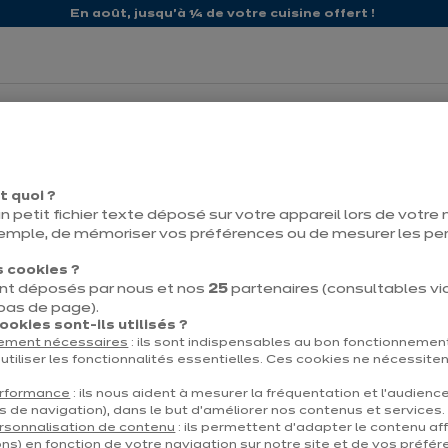
En août, jusqu'à ¼ de votre cuisine offert !
propos d'ixina
Nos promos
t quoi ?
n petit fichier texte déposé sur votre appareil lors de votre n
emple, de mémoriser vos préférences ou de mesurer les p
 cookies ?
nt déposés par nous et nos
25
partenaires (consultables via 
Contact
Télécharg
 bas de page).
okies sont-ils utilisés ?
tement nécessaires
: ils sont indispensables au bon fonctionnement
utiliser les fonctionnalités essentielles. Ces cookies ne nécessite
erformance
: ils nous aident à mesurer la fréquentation et l’audienc
s de navigation), dans le but d’améliorer nos contenus et services.
et
À propos d'ixina
rsonnalisation de contenu
: ils permettent d’adapter le contenu aff
ns) en fonction de votre navigation sur notre site et de vos préfér