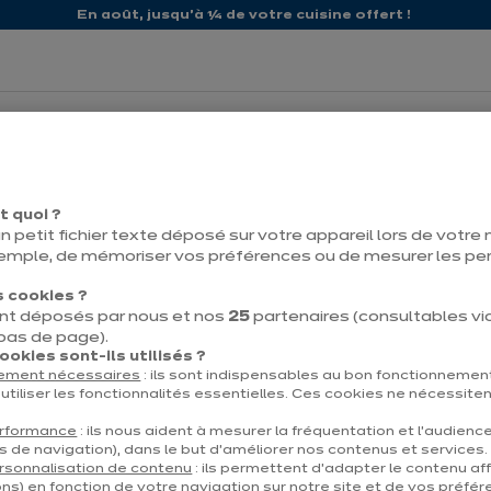
En août, jusqu'à ¼ de votre cuisine offert !
propos d'ixina
Nos promos
t quoi ?
n petit fichier texte déposé sur votre appareil lors de votre n
emple, de mémoriser vos préférences ou de mesurer les p
 cookies ?
nt déposés par nous et nos
25
partenaires (consultables via 
Contact
Télécharg
 bas de page).
okies sont-ils utilisés ?
tement nécessaires
: ils sont indispensables au bon fonctionnement
utiliser les fonctionnalités essentielles. Ces cookies ne nécessite
erformance
: ils nous aident à mesurer la fréquentation et l’audienc
s de navigation), dans le but d’améliorer nos contenus et services.
et
À propos d'ixina
rsonnalisation de contenu
: ils permettent d’adapter le contenu aff
ns) en fonction de votre navigation sur notre site et de vos préfér