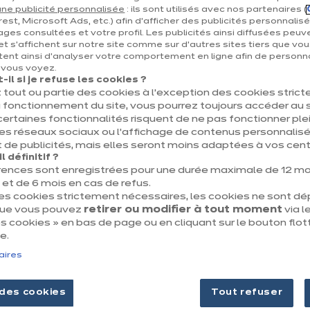
Tout sur nous
ne publicité personnalisée
: ils sont utilisés avec nos partenaires (
 du projet
Nos engagements
est, Microsoft Ads, etc.) afin d’afficher des publicités personnalis
ages consultées et votre profil. Les publicités ainsi diffusées peuv
Nos magasins
et s'affichent sur notre site comme sur d’autres sites tiers que vou
ent ainsi d'analyser votre comportement en ligne afin de personna
e vous voyez.
il si je refuse les cookies ?
 tout ou partie des cookies à l’exception des cookies stric
 fonctionnement du site, vous pourrez toujours accéder au s
certaines fonctionnalités risquent de ne pas fonctionner 
les réseaux sociaux ou l’affichage de contenus personnalisé
 de publicités, mais elles seront moins adaptées à vos centr
 définitif ?
Mentions légales & CGU
Politique des cooki
rences sont enregistrées pour une durée maximale de 12 mo
t de 6 mois en cas de refus.
des cookies strictement nécessaires, les cookies ne sont d
que vous pouvez
retirer ou modifier à tout moment
via le
 cookies » en bas de page ou en cliquant sur le bouton flot
e.
aires
des cookies
Tout refuser