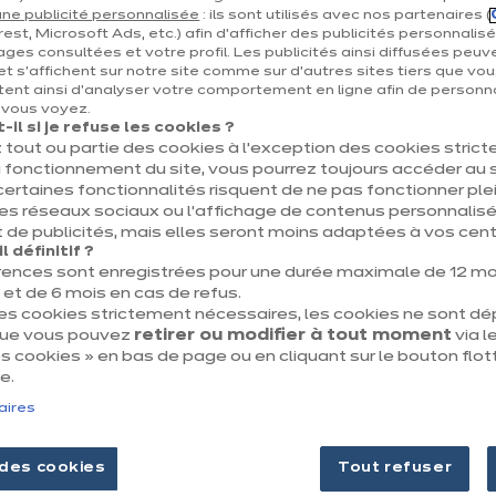
Tout sur nous
ne publicité personnalisée
: ils sont utilisés avec nos partenaires (
 du projet
Nos engagements
est, Microsoft Ads, etc.) afin d’afficher des publicités personnalis
ages consultées et votre profil. Les publicités ainsi diffusées peuv
Nos magasins
et s'affichent sur notre site comme sur d’autres sites tiers que vou
ent ainsi d'analyser votre comportement en ligne afin de personna
e vous voyez.
il si je refuse les cookies ?
 tout ou partie des cookies à l’exception des cookies stric
 fonctionnement du site, vous pourrez toujours accéder au s
certaines fonctionnalités risquent de ne pas fonctionner 
les réseaux sociaux ou l’affichage de contenus personnalisé
 de publicités, mais elles seront moins adaptées à vos centr
 définitif ?
Mentions légales & CGU
Politique des cooki
rences sont enregistrées pour une durée maximale de 12 mo
t de 6 mois en cas de refus.
des cookies strictement nécessaires, les cookies ne sont d
que vous pouvez
retirer ou modifier à tout moment
via le
 cookies » en bas de page ou en cliquant sur le bouton flot
e.
aires
des cookies
Tout refuser