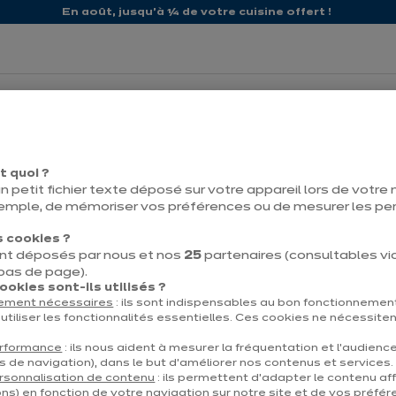
En août, jusqu'à ¼ de votre cuisine offert !
propos d'ixina
Nos promos
t quoi ?
n petit fichier texte déposé sur votre appareil lors de votre n
emple, de mémoriser vos préférences ou de mesurer les p
 cookies ?
nt déposés par nous et nos
25
partenaires (consultables via 
Contact
Télécharg
 bas de page).
okies sont-ils utilisés ?
tement nécessaires
: ils sont indispensables au bon fonctionnement
utiliser les fonctionnalités essentielles. Ces cookies ne nécessite
erformance
: ils nous aident à mesurer la fréquentation et l’audienc
s de navigation), dans le but d’améliorer nos contenus et services.
et
À propos d'ixina
rsonnalisation de contenu
: ils permettent d’adapter le contenu aff
ns) en fonction de votre navigation sur notre site et de vos préfér