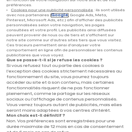
en fonction de votre navigation sur notre site et de vos
préférences.
Cuisines & aménagement
Cookies pour une publicité personnalisée
: ils sont utilisés
avec nos partenaires (
Google
, Google Ads, Meta,
Cuisines équipées
Pinterest, Microsoft Ads, etc.) afin d’afficher des publicités
personnalisées selon votre navigation, les pages
Inspirations & conseils
consultées et votre profil. Les publicités ainsi diffusées
Aménagement intérieur
peuvent provenir de nous ou de tiers et s'affichent sur
notre site comme sur d’autres sites tiers que vous visitez.
Ces traceurs permettent ainsi d'analyser votre
Votre projet
comportement en ligne afin de personnaliser les contenus
publicitaires que vous voyez.
Que se passe-t-il si je refuse les cookies ?
À propos d'ixina
Si vous refusez tout ou partie des cookies à
l’exception des cookies strictement nécessaires au
fonctionnement du site, vous pourrez toujours
Recrutement
accéder au site et à son contenu, mais certaines
fonctionnalités risquent de ne pas fonctionner
pleinement, comme le partage sur les réseaux
Newsletter
sociaux ou l’affichage de contenus personnalisés.
Vous verrez toujours autant de publicités, mais elles
Découvrez toutes nos nouveautés
seront moins adaptées à vos centres d’intérêt.
Mon choix est-il définitif ?
Non. Vos préférences sont enregistrées pour une
durée maximale de 12 mois en cas de consentement