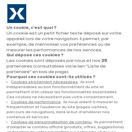
Aller à la navigation
Aller au contenu principal
En août, jusqu'à ¼ de votre cuisine offert !
Nos
Pren
Ouvrir
Un cookie, c’est quoi ?
le
magasins
rend
Un cookie est un petit fichier texte déposé sur votre
Prendre
menu
vous
rendez-vous
appareil lors de votre navigation. Il permet, par
Vous
exemple, de mémoriser vos préférences ou de
Accueil
Cuisines
Par catégorie
Cuisines d'exposition
Delia Fjordblauw
êtes
mesurer les performances de nos services.
Qui dépose ces cookies ?
ici
Les cookies sont déposés par nous et nos
25
:
partenaires (consultables via le lien "Liste de
partenaire" en bas de page).
Pourquoi ces cookies sont-ils utilisés ?
Cookies strictement nécessaires
: ils sont
Contact
indispensables au bon fonctionnement du site et
permettent d’en utiliser les fonctionnalités essentielles.
Ces cookies ne nécessitent pas votre consentement.
Télécharger le catalogue
Cookies de performance
: ils nous aident à mesurer la
fréquentation et l’audience du site (pages visitées,
parcours de navigation), dans le but d’améliorer nos
Prendre rendez-vous
contenus et services.
Cookies de personnalisation de contenu
: ils permettent
d’adapter le contenu affiché (produits, offres, suggestions)