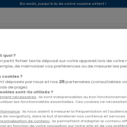
En août, jusqu'à ¼ de votre cuisine offert !
propos d'ixina
Nos promos
t quoi ?
n petit fichier texte déposé sur votre appareil lors de votre n
emple, de mémoriser vos préférences ou de mesurer les p
 cookies ?
nt déposés par nous et nos
25
partenaires (consultables via 
Contact
Télécharg
 bas de page).
okies sont-ils utilisés ?
tement nécessaires
: ils sont indispensables au bon fonctionnement
utiliser les fonctionnalités essentielles. Ces cookies ne nécessite
erformance
: ils nous aident à mesurer la fréquentation et l’audienc
s de navigation), dans le but d’améliorer nos contenus et services.
et
À propos d'ixina
rsonnalisation de contenu
: ils permettent d’adapter le contenu aff
ns) en fonction de votre navigation sur notre site et de vos préfér