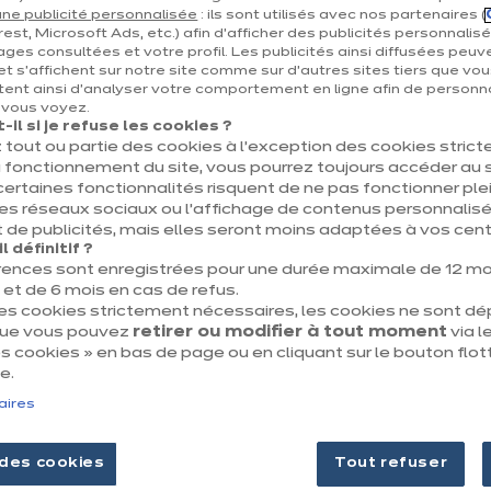
Tout sur nous
ne publicité personnalisée
: ils sont utilisés avec nos partenaires (
 du projet
Nos engagements
est, Microsoft Ads, etc.) afin d’afficher des publicités personnalis
ages consultées et votre profil. Les publicités ainsi diffusées peuv
Nos magasins
et s'affichent sur notre site comme sur d’autres sites tiers que vou
ent ainsi d'analyser votre comportement en ligne afin de personna
e vous voyez.
il si je refuse les cookies ?
 tout ou partie des cookies à l’exception des cookies stric
 fonctionnement du site, vous pourrez toujours accéder au s
certaines fonctionnalités risquent de ne pas fonctionner 
les réseaux sociaux ou l’affichage de contenus personnalisé
 de publicités, mais elles seront moins adaptées à vos centr
 définitif ?
Mentions légales & CGU
Politique des cooki
rences sont enregistrées pour une durée maximale de 12 mo
t de 6 mois en cas de refus.
des cookies strictement nécessaires, les cookies ne sont d
que vous pouvez
retirer ou modifier à tout moment
via le
 cookies » en bas de page ou en cliquant sur le bouton flot
e.
aires
des cookies
Tout refuser