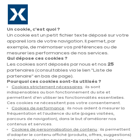
Aller à la navigation
Aller au contenu principal
En août, jusqu'à ¼ de votre cuisine offert !
Nos
Pren
Ouvrir
Un cookie, c’est quoi ?
le
magasins
rend
Un cookie est un petit fichier texte déposé sur votre
Prendre
menu
vous
rendez-vous
appareil lors de votre navigation. Il permet, par
Vous
exemple, de mémoriser vos préférences ou de
Accueil
Cuisines
Par catégorie
Cuisines d'exposition
Dolce grijs
êtes
mesurer les performances de nos services.
Qui dépose ces cookies ?
ici
Les cookies sont déposés par nous et nos
25
:
partenaires (consultables via le lien "Liste de
partenaire" en bas de page).
Pourquoi ces cookies sont-ils utilisés ?
Cookies strictement nécessaires
: ils sont
Contact
indispensables au bon fonctionnement du site et
permettent d’en utiliser les fonctionnalités essentielles.
Ces cookies ne nécessitent pas votre consentement.
Télécharger le catalogue
Cookies de performance
: ils nous aident à mesurer la
fréquentation et l’audience du site (pages visitées,
parcours de navigation), dans le but d’améliorer nos
Prendre rendez-vous
contenus et services.
Cookies de personnalisation de contenu
: ils permettent
d’adapter le contenu affiché (produits, offres, suggestions)