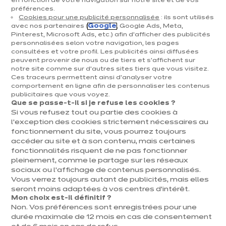
en fonction de votre navigation sur notre site et de vos
préférences.
Cuisines & aménagement
Cookies pour une publicité personnalisée
: ils sont utilisés
avec nos partenaires (
Google
, Google Ads, Meta,
Cuisines équipées
Pinterest, Microsoft Ads, etc.) afin d’afficher des publicités
personnalisées selon votre navigation, les pages
Inspirations & conseils
consultées et votre profil. Les publicités ainsi diffusées
Aménagement intérieur
peuvent provenir de nous ou de tiers et s'affichent sur
notre site comme sur d’autres sites tiers que vous visitez.
Ces traceurs permettent ainsi d'analyser votre
Votre projet
comportement en ligne afin de personnaliser les contenus
publicitaires que vous voyez.
Que se passe-t-il si je refuse les cookies ?
À propos d'ixina
Si vous refusez tout ou partie des cookies à
l’exception des cookies strictement nécessaires au
fonctionnement du site, vous pourrez toujours
Recrutement
accéder au site et à son contenu, mais certaines
fonctionnalités risquent de ne pas fonctionner
pleinement, comme le partage sur les réseaux
Newsletter
sociaux ou l’affichage de contenus personnalisés.
Vous verrez toujours autant de publicités, mais elles
Découvrez toutes nos nouveautés
seront moins adaptées à vos centres d’intérêt.
Mon choix est-il définitif ?
Non. Vos préférences sont enregistrées pour une
durée maximale de 12 mois en cas de consentement