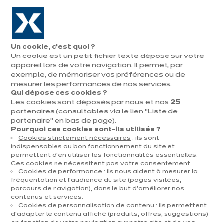
Aller à la navigation
Aller au contenu principal
En août, jusqu'à ¼ de votre cuisine offert !
Nos
Pren
Ouvrir
Un cookie, c’est quoi ?
le
magasins
rend
Un cookie est un petit fichier texte déposé sur votre
Prendre
menu
vous
rendez-vous
appareil lors de votre navigation. Il permet, par
Vous
exemple, de mémoriser vos préférences ou de
Accueil
Cuisines
Par catégorie
Cuisines d'exposition
Lumina
êtes
mesurer les performances de nos services.
Qui dépose ces cookies ?
ici
Les cookies sont déposés par nous et nos
25
:
partenaires (consultables via le lien "Liste de
partenaire" en bas de page).
Pourquoi ces cookies sont-ils utilisés ?
Cookies strictement nécessaires
: ils sont
Contact
indispensables au bon fonctionnement du site et
permettent d’en utiliser les fonctionnalités essentielles.
Ces cookies ne nécessitent pas votre consentement.
Télécharger le catalogue
Cookies de performance
: ils nous aident à mesurer la
fréquentation et l’audience du site (pages visitées,
parcours de navigation), dans le but d’améliorer nos
Prendre rendez-vous
contenus et services.
Cookies de personnalisation de contenu
: ils permettent
d’adapter le contenu affiché (produits, offres, suggestions)