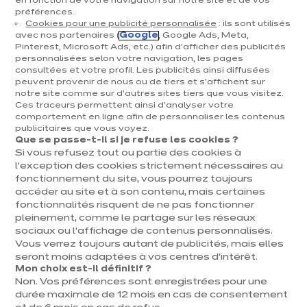
en fonction de votre navigation sur notre site et de vos
préférences.
Cuisines & aménagement
Cookies pour une publicité personnalisée
: ils sont utilisés
avec nos partenaires (
Google
, Google Ads, Meta,
Cuisines équipées
Pinterest, Microsoft Ads, etc.) afin d’afficher des publicités
personnalisées selon votre navigation, les pages
Inspirations & conseils
consultées et votre profil. Les publicités ainsi diffusées
Aménagement intérieur
peuvent provenir de nous ou de tiers et s'affichent sur
notre site comme sur d’autres sites tiers que vous visitez.
Ces traceurs permettent ainsi d'analyser votre
Votre projet
comportement en ligne afin de personnaliser les contenus
publicitaires que vous voyez.
Que se passe-t-il si je refuse les cookies ?
À propos d'ixina
Si vous refusez tout ou partie des cookies à
l’exception des cookies strictement nécessaires au
fonctionnement du site, vous pourrez toujours
Recrutement
accéder au site et à son contenu, mais certaines
fonctionnalités risquent de ne pas fonctionner
pleinement, comme le partage sur les réseaux
Newsletter
sociaux ou l’affichage de contenus personnalisés.
Vous verrez toujours autant de publicités, mais elles
Découvrez toutes nos nouveautés
seront moins adaptées à vos centres d’intérêt.
Mon choix est-il définitif ?
Non. Vos préférences sont enregistrées pour une
durée maximale de 12 mois en cas de consentement