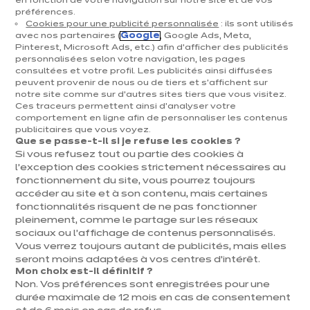
en fonction de votre navigation sur notre site et de vos
préférences.
Cuisines & aménagement
Cookies pour une publicité personnalisée
: ils sont utilisés
avec nos partenaires (
Google
, Google Ads, Meta,
Cuisines équipées
Pinterest, Microsoft Ads, etc.) afin d’afficher des publicités
personnalisées selon votre navigation, les pages
Inspirations & conseils
consultées et votre profil. Les publicités ainsi diffusées
Aménagement intérieur
peuvent provenir de nous ou de tiers et s'affichent sur
notre site comme sur d’autres sites tiers que vous visitez.
Ces traceurs permettent ainsi d'analyser votre
Votre projet
comportement en ligne afin de personnaliser les contenus
publicitaires que vous voyez.
Que se passe-t-il si je refuse les cookies ?
À propos d'ixina
Si vous refusez tout ou partie des cookies à
l’exception des cookies strictement nécessaires au
fonctionnement du site, vous pourrez toujours
Recrutement
accéder au site et à son contenu, mais certaines
fonctionnalités risquent de ne pas fonctionner
pleinement, comme le partage sur les réseaux
Newsletter
sociaux ou l’affichage de contenus personnalisés.
Vous verrez toujours autant de publicités, mais elles
Découvrez toutes nos nouveautés
seront moins adaptées à vos centres d’intérêt.
Mon choix est-il définitif ?
Non. Vos préférences sont enregistrées pour une
durée maximale de 12 mois en cas de consentement