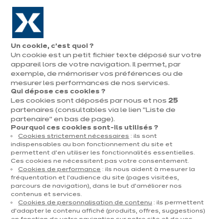
Aller à la navigation
Aller au contenu principal
En août, jusqu'à ¼ de votre cuisine offert !
Nos
Pren
Ouvrir
Un cookie, c’est quoi ?
le
magasins
rend
Un cookie est un petit fichier texte déposé sur votre
Prendre
menu
vous
rendez-vous
appareil lors de votre navigation. Il permet, par
Vous
exemple, de mémoriser vos préférences ou de
Accueil
Cuisines
Par catégorie
Cuisines d'exposition
mineral
êtes
mesurer les performances de nos services.
Qui dépose ces cookies ?
ici
Les cookies sont déposés par nous et nos
25
:
partenaires (consultables via le lien "Liste de
partenaire" en bas de page).
Pourquoi ces cookies sont-ils utilisés ?
Cookies strictement nécessaires
: ils sont
Contact
indispensables au bon fonctionnement du site et
permettent d’en utiliser les fonctionnalités essentielles.
Ces cookies ne nécessitent pas votre consentement.
Télécharger le catalogue
Cookies de performance
: ils nous aident à mesurer la
fréquentation et l’audience du site (pages visitées,
parcours de navigation), dans le but d’améliorer nos
Prendre rendez-vous
contenus et services.
Cookies de personnalisation de contenu
: ils permettent
d’adapter le contenu affiché (produits, offres, suggestions)