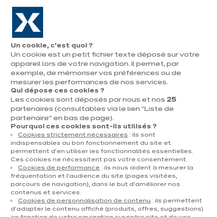
Aller à la navigation
Aller au contenu principal
En août, jusqu'à ¼ de votre cuisine offert !
Nos
Pren
Ouvrir
Un cookie, c’est quoi ?
le
magasins
rend
Un cookie est un petit fichier texte déposé sur votre
Prendre
menu
vous
rendez-vous
appareil lors de votre navigation. Il permet, par
Vous
exemple, de mémoriser vos préférences ou de
Accueil
Cuisines
Par catégorie
Cuisines d'exposition
Moda 05
êtes
mesurer les performances de nos services.
Qui dépose ces cookies ?
ici
Les cookies sont déposés par nous et nos
25
:
partenaires (consultables via le lien "Liste de
partenaire" en bas de page).
Pourquoi ces cookies sont-ils utilisés ?
Cookies strictement nécessaires
: ils sont
Contact
indispensables au bon fonctionnement du site et
permettent d’en utiliser les fonctionnalités essentielles.
Ces cookies ne nécessitent pas votre consentement.
Télécharger le catalogue
Cookies de performance
: ils nous aident à mesurer la
fréquentation et l’audience du site (pages visitées,
parcours de navigation), dans le but d’améliorer nos
Prendre rendez-vous
contenus et services.
Cookies de personnalisation de contenu
: ils permettent
d’adapter le contenu affiché (produits, offres, suggestions)