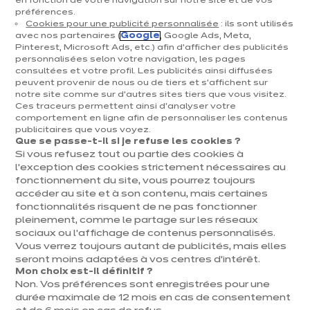
en fonction de votre navigation sur notre site et de vos
préférences.
Cuisines & aménagement
Cookies pour une publicité personnalisée
: ils sont utilisés
avec nos partenaires (
Google
, Google Ads, Meta,
Cuisines équipées
Pinterest, Microsoft Ads, etc.) afin d’afficher des publicités
personnalisées selon votre navigation, les pages
Inspirations & conseils
consultées et votre profil. Les publicités ainsi diffusées
Aménagement intérieur
peuvent provenir de nous ou de tiers et s'affichent sur
notre site comme sur d’autres sites tiers que vous visitez.
Ces traceurs permettent ainsi d'analyser votre
Votre projet
comportement en ligne afin de personnaliser les contenus
publicitaires que vous voyez.
Que se passe-t-il si je refuse les cookies ?
À propos d'ixina
Si vous refusez tout ou partie des cookies à
l’exception des cookies strictement nécessaires au
fonctionnement du site, vous pourrez toujours
Recrutement
accéder au site et à son contenu, mais certaines
fonctionnalités risquent de ne pas fonctionner
pleinement, comme le partage sur les réseaux
Newsletter
sociaux ou l’affichage de contenus personnalisés.
Vous verrez toujours autant de publicités, mais elles
Découvrez toutes nos nouveautés
seront moins adaptées à vos centres d’intérêt.
Mon choix est-il définitif ?
Non. Vos préférences sont enregistrées pour une
durée maximale de 12 mois en cas de consentement