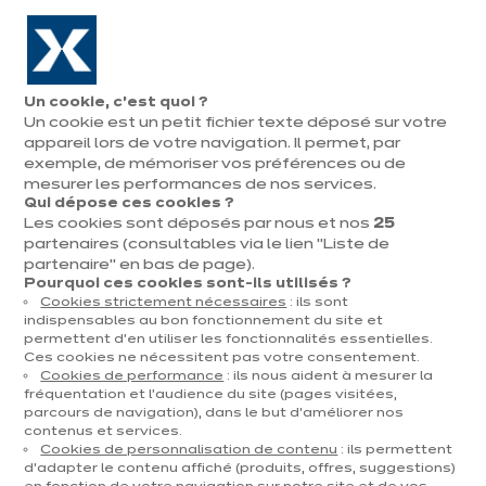
Aller à la navigation
Aller au contenu principal
En août, jusqu'à ¼ de votre cuisine offert !
Nos
Pren
Ouvrir
Un cookie, c’est quoi ?
le
magasins
rend
Un cookie est un petit fichier texte déposé sur votre
Prendre
menu
vous
rendez-vous
appareil lors de votre navigation. Il permet, par
Vous
exemple, de mémoriser vos préférences ou de
Accueil
Cuisines
Par catégorie
Cuisines d'exposition
Moda Blanc "VENDUE"
êtes
mesurer les performances de nos services.
Qui dépose ces cookies ?
ici
Les cookies sont déposés par nous et nos
25
:
partenaires (consultables via le lien "Liste de
partenaire" en bas de page).
Pourquoi ces cookies sont-ils utilisés ?
Cookies strictement nécessaires
: ils sont
Contact
indispensables au bon fonctionnement du site et
permettent d’en utiliser les fonctionnalités essentielles.
Ces cookies ne nécessitent pas votre consentement.
Télécharger le catalogue
Cookies de performance
: ils nous aident à mesurer la
fréquentation et l’audience du site (pages visitées,
parcours de navigation), dans le but d’améliorer nos
Prendre rendez-vous
contenus et services.
Cookies de personnalisation de contenu
: ils permettent
d’adapter le contenu affiché (produits, offres, suggestions)