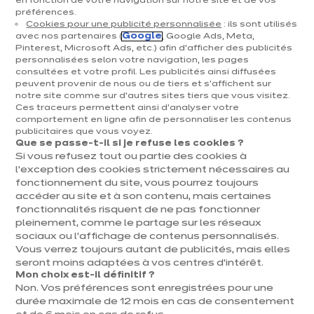
en fonction de votre navigation sur notre site et de vos
préférences.
Cuisines & aménagement
Cookies pour une publicité personnalisée
: ils sont utilisés
avec nos partenaires (
Google
, Google Ads, Meta,
Cuisines équipées
Pinterest, Microsoft Ads, etc.) afin d’afficher des publicités
personnalisées selon votre navigation, les pages
Inspirations & conseils
consultées et votre profil. Les publicités ainsi diffusées
Aménagement intérieur
peuvent provenir de nous ou de tiers et s'affichent sur
notre site comme sur d’autres sites tiers que vous visitez.
Ces traceurs permettent ainsi d'analyser votre
Votre projet
comportement en ligne afin de personnaliser les contenus
publicitaires que vous voyez.
Que se passe-t-il si je refuse les cookies ?
À propos d'ixina
Si vous refusez tout ou partie des cookies à
l’exception des cookies strictement nécessaires au
fonctionnement du site, vous pourrez toujours
Recrutement
accéder au site et à son contenu, mais certaines
fonctionnalités risquent de ne pas fonctionner
pleinement, comme le partage sur les réseaux
Newsletter
sociaux ou l’affichage de contenus personnalisés.
Vous verrez toujours autant de publicités, mais elles
Découvrez toutes nos nouveautés
seront moins adaptées à vos centres d’intérêt.
Mon choix est-il définitif ?
Non. Vos préférences sont enregistrées pour une
durée maximale de 12 mois en cas de consentement