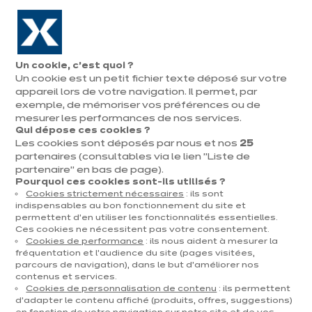
Aller à la navigation
Aller au contenu principal
En août, jusqu'à ¼ de votre cuisine offert !
Nos
Pren
Ouvrir
Un cookie, c’est quoi ?
le
magasins
rend
Un cookie est un petit fichier texte déposé sur votre
Prendre
menu
vous
rendez-vous
appareil lors de votre navigation. Il permet, par
Vous
exemple, de mémoriser vos préférences ou de
Accueil
Cuisines
Par catégorie
Cuisines d'exposition
Oxford zijdegrijs
êtes
mesurer les performances de nos services.
Qui dépose ces cookies ?
ici
Les cookies sont déposés par nous et nos
25
:
partenaires (consultables via le lien "Liste de
partenaire" en bas de page).
Pourquoi ces cookies sont-ils utilisés ?
Cookies strictement nécessaires
: ils sont
Contact
indispensables au bon fonctionnement du site et
permettent d’en utiliser les fonctionnalités essentielles.
Ces cookies ne nécessitent pas votre consentement.
Télécharger le catalogue
Cookies de performance
: ils nous aident à mesurer la
fréquentation et l’audience du site (pages visitées,
parcours de navigation), dans le but d’améliorer nos
Prendre rendez-vous
contenus et services.
Cookies de personnalisation de contenu
: ils permettent
d’adapter le contenu affiché (produits, offres, suggestions)