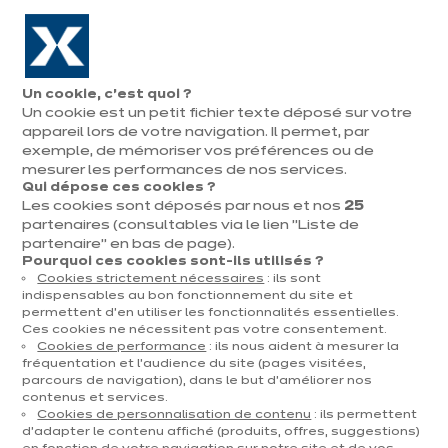
Aller à la navigation
Aller au contenu principal
En août, jusqu'à ¼ de votre cuisine offert !
Nos
Pren
Ouvrir
Un cookie, c’est quoi ?
le
magasins
rend
Un cookie est un petit fichier texte déposé sur votre
Prendre
menu
vous
rendez-vous
appareil lors de votre navigation. Il permet, par
Nos cuisines d'expo
exemple, de mémoriser vos préférences ou de
mesurer les performances de nos services.
Qui dépose ces cookies ?
Trier par
Filtrer
Les cookies sont déposés par nous et nos
25
partenaires (consultables via le lien "Liste de
partenaire" en bas de page).
124 résultats
Pourquoi ces cookies sont-ils utilisés ?
Cookies strictement nécessaires
: ils sont
indispensables au bon fonctionnement du site et
permettent d’en utiliser les fonctionnalités essentielles.
Ces cookies ne nécessitent pas votre consentement.
Cookies de performance
: ils nous aident à mesurer la
fréquentation et l’audience du site (pages visitées,
parcours de navigation), dans le but d’améliorer nos
contenus et services.
Cookies de personnalisation de contenu
: ils permettent
d’adapter le contenu affiché (produits, offres, suggestions)
dent
Suiv