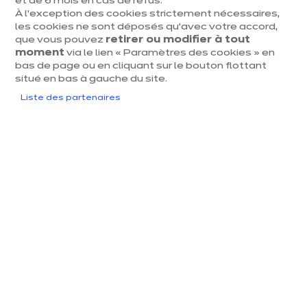
et de 6 mois en cas de refus.
À l’exception des cookies strictement nécessaires,
dent
Suiv
les cookies ne sont déposés qu’avec votre accord,
que vous pouvez
retirer ou modifier à tout
moment
via le lien « Paramètres des cookies » en
bas de page ou en cliquant sur le bouton flottant
situé en bas à gauche du site.
Liste des partenaires
IXINA QUAREGNON
Suède laqué noir mat
euros
€
23 776
/ TVAC
euros
€
39 628
En
savoir
Prix du modèle présenté, hors livraison et pose
plus