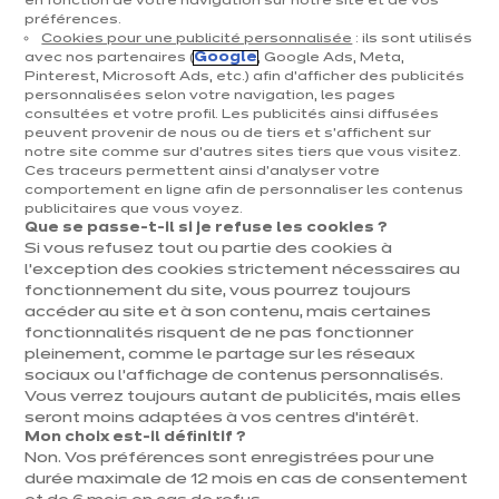
en fonction de votre navigation sur notre site et de vos
préférences.
Cookies pour une publicité personnalisée
: ils sont utilisés
avec nos partenaires (
Google
, Google Ads, Meta,
Pinterest, Microsoft Ads, etc.) afin d’afficher des publicités
personnalisées selon votre navigation, les pages
consultées et votre profil. Les publicités ainsi diffusées
peuvent provenir de nous ou de tiers et s'affichent sur
notre site comme sur d’autres sites tiers que vous visitez.
Ces traceurs permettent ainsi d'analyser votre
IXINA TARCIENNE
comportement en ligne afin de personnaliser les contenus
publicitaires que vous voyez.
Dolce Bleu Ciel
Que se passe-t-il si je refuse les cookies ?
Si vous refusez tout ou partie des cookies à
euros
€
8 979
/ TVAC
euros
€
l’exception des cookies strictement nécessaires au
22 447
En
fonctionnement du site, vous pourrez toujours
savoir
Prix du modèle présenté, hors livraison et pose
plus
accéder au site et à son contenu, mais certaines
fonctionnalités risquent de ne pas fonctionner
pleinement, comme le partage sur les réseaux
sociaux ou l’affichage de contenus personnalisés.
Vous verrez toujours autant de publicités, mais elles
seront moins adaptées à vos centres d’intérêt.
Mon choix est-il définitif ?
Non. Vos préférences sont enregistrées pour une
durée maximale de 12 mois en cas de consentement