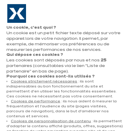
Aller à la navigation
Aller au contenu principal
En août, jusqu'à ¼ de votre cuisine offert !
Nos
Pren
Ouvrir
Un cookie, c’est quoi ?
le
magasins
rend
Un cookie est un petit fichier texte déposé sur votre
Prendre
menu
vous
rendez-vous
appareil lors de votre navigation. Il permet, par
Vous
exemple, de mémoriser vos préférences ou de
Accueil
Cuisines
Par catégorie
Cuisines d'exposition
Velvet Blauw
êtes
mesurer les performances de nos services.
Qui dépose ces cookies ?
ici
Les cookies sont déposés par nous et nos
25
:
partenaires (consultables via le lien "Liste de
partenaire" en bas de page).
Pourquoi ces cookies sont-ils utilisés ?
Cookies strictement nécessaires
: ils sont
Contact
indispensables au bon fonctionnement du site et
permettent d’en utiliser les fonctionnalités essentielles.
Ces cookies ne nécessitent pas votre consentement.
Télécharger le catalogue
Cookies de performance
: ils nous aident à mesurer la
fréquentation et l’audience du site (pages visitées,
parcours de navigation), dans le but d’améliorer nos
Prendre rendez-vous
contenus et services.
Cookies de personnalisation de contenu
: ils permettent
d’adapter le contenu affiché (produits, offres, suggestions)