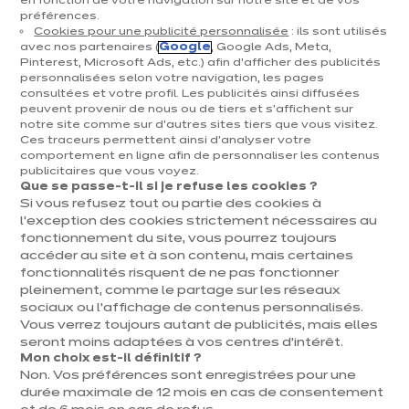
en fonction de votre navigation sur notre site et de vos
préférences.
Cuisines & aménagement
Cookies pour une publicité personnalisée
: ils sont utilisés
avec nos partenaires (
Google
, Google Ads, Meta,
Cuisines équipées
Pinterest, Microsoft Ads, etc.) afin d’afficher des publicités
personnalisées selon votre navigation, les pages
Inspirations & conseils
consultées et votre profil. Les publicités ainsi diffusées
Aménagement intérieur
peuvent provenir de nous ou de tiers et s'affichent sur
notre site comme sur d’autres sites tiers que vous visitez.
Ces traceurs permettent ainsi d'analyser votre
Votre projet
comportement en ligne afin de personnaliser les contenus
publicitaires que vous voyez.
Que se passe-t-il si je refuse les cookies ?
À propos d'ixina
Si vous refusez tout ou partie des cookies à
l’exception des cookies strictement nécessaires au
fonctionnement du site, vous pourrez toujours
Recrutement
accéder au site et à son contenu, mais certaines
fonctionnalités risquent de ne pas fonctionner
pleinement, comme le partage sur les réseaux
Newsletter
sociaux ou l’affichage de contenus personnalisés.
Vous verrez toujours autant de publicités, mais elles
Découvrez toutes nos nouveautés
seront moins adaptées à vos centres d’intérêt.
Mon choix est-il définitif ?
Non. Vos préférences sont enregistrées pour une
durée maximale de 12 mois en cas de consentement