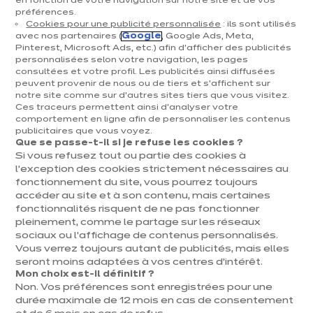
en fonction de votre navigation sur notre site et de vos
préférences.
Cuisines & aménagement
Cookies pour une publicité personnalisée
: ils sont utilisés
avec nos partenaires (
Google
, Google Ads, Meta,
Cuisines équipées
Pinterest, Microsoft Ads, etc.) afin d’afficher des publicités
personnalisées selon votre navigation, les pages
Inspirations & conseils
consultées et votre profil. Les publicités ainsi diffusées
Aménagement intérieur
peuvent provenir de nous ou de tiers et s'affichent sur
notre site comme sur d’autres sites tiers que vous visitez.
Ces traceurs permettent ainsi d'analyser votre
Votre projet
comportement en ligne afin de personnaliser les contenus
publicitaires que vous voyez.
Que se passe-t-il si je refuse les cookies ?
À propos d'ixina
Si vous refusez tout ou partie des cookies à
l’exception des cookies strictement nécessaires au
fonctionnement du site, vous pourrez toujours
Recrutement
accéder au site et à son contenu, mais certaines
fonctionnalités risquent de ne pas fonctionner
pleinement, comme le partage sur les réseaux
Newsletter
sociaux ou l’affichage de contenus personnalisés.
Vous verrez toujours autant de publicités, mais elles
Découvrez toutes nos nouveautés
seront moins adaptées à vos centres d’intérêt.
Mon choix est-il définitif ?
Non. Vos préférences sont enregistrées pour une
durée maximale de 12 mois en cas de consentement