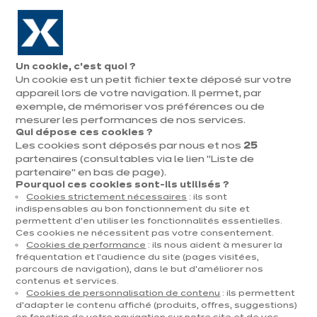
Aller à la navigation
Aller au contenu principal
En août, jusqu'à ¼ de votre cuisine offert !
Nos
Pren
Ouvrir
Un cookie, c’est quoi ?
le
magasins
rend
Un cookie est un petit fichier texte déposé sur votre
Prendre
menu
vous
rendez-vous
appareil lors de votre navigation. Il permet, par
Vous
exemple, de mémoriser vos préférences ou de
Accueil
Cuisines
Par catégorie
Cuisines d'exposition
Velvet Green
êtes
mesurer les performances de nos services.
Qui dépose ces cookies ?
ici
Les cookies sont déposés par nous et nos
25
:
partenaires (consultables via le lien "Liste de
partenaire" en bas de page).
Pourquoi ces cookies sont-ils utilisés ?
Cookies strictement nécessaires
: ils sont
Contact
indispensables au bon fonctionnement du site et
permettent d’en utiliser les fonctionnalités essentielles.
Ces cookies ne nécessitent pas votre consentement.
Télécharger le catalogue
Cookies de performance
: ils nous aident à mesurer la
fréquentation et l’audience du site (pages visitées,
parcours de navigation), dans le but d’améliorer nos
Prendre rendez-vous
contenus et services.
Cookies de personnalisation de contenu
: ils permettent
d’adapter le contenu affiché (produits, offres, suggestions)