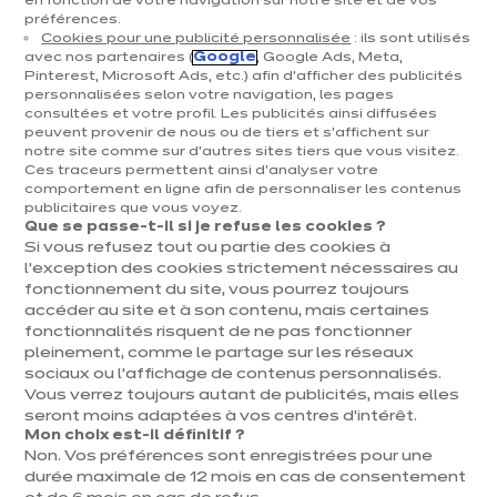
en fonction de votre navigation sur notre site et de vos
préférences.
Cuisines & aménagement
Cookies pour une publicité personnalisée
: ils sont utilisés
avec nos partenaires (
Google
, Google Ads, Meta,
Cuisines équipées
Pinterest, Microsoft Ads, etc.) afin d’afficher des publicités
personnalisées selon votre navigation, les pages
Inspirations & conseils
consultées et votre profil. Les publicités ainsi diffusées
Aménagement intérieur
peuvent provenir de nous ou de tiers et s'affichent sur
notre site comme sur d’autres sites tiers que vous visitez.
Ces traceurs permettent ainsi d'analyser votre
Votre projet
comportement en ligne afin de personnaliser les contenus
publicitaires que vous voyez.
Que se passe-t-il si je refuse les cookies ?
À propos d'ixina
Si vous refusez tout ou partie des cookies à
l’exception des cookies strictement nécessaires au
fonctionnement du site, vous pourrez toujours
Recrutement
accéder au site et à son contenu, mais certaines
fonctionnalités risquent de ne pas fonctionner
pleinement, comme le partage sur les réseaux
Newsletter
sociaux ou l’affichage de contenus personnalisés.
Vous verrez toujours autant de publicités, mais elles
Découvrez toutes nos nouveautés
seront moins adaptées à vos centres d’intérêt.
Mon choix est-il définitif ?
Non. Vos préférences sont enregistrées pour une
durée maximale de 12 mois en cas de consentement