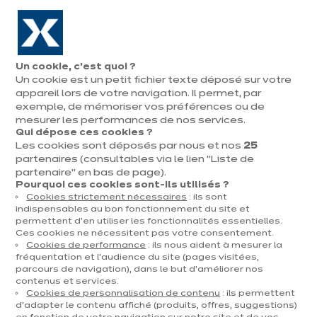
Aller à la navigation
Aller au contenu principal
En août, jusqu'à ¼ de votre cuisine offert !
Nos
Pren
Ouvrir
Un cookie, c’est quoi ?
le
magasins
rend
Un cookie est un petit fichier texte déposé sur votre
Prendre
menu
vous
rendez-vous
appareil lors de votre navigation. Il permet, par
Vous
exemple, de mémoriser vos préférences ou de
Accueil
Cuisines
Par catégorie
Cuisines d'exposition
Vogue
êtes
mesurer les performances de nos services.
Qui dépose ces cookies ?
ici
Les cookies sont déposés par nous et nos
25
:
partenaires (consultables via le lien "Liste de
partenaire" en bas de page).
Pourquoi ces cookies sont-ils utilisés ?
Cookies strictement nécessaires
: ils sont
Contact
indispensables au bon fonctionnement du site et
permettent d’en utiliser les fonctionnalités essentielles.
Ces cookies ne nécessitent pas votre consentement.
Télécharger le catalogue
Cookies de performance
: ils nous aident à mesurer la
fréquentation et l’audience du site (pages visitées,
parcours de navigation), dans le but d’améliorer nos
Prendre rendez-vous
contenus et services.
Cookies de personnalisation de contenu
: ils permettent
d’adapter le contenu affiché (produits, offres, suggestions)