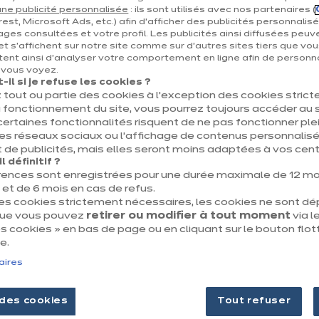
Tout sur nous
ne publicité personnalisée
: ils sont utilisés avec nos partenaires (
 du projet
Nos engagements
est, Microsoft Ads, etc.) afin d’afficher des publicités personnalis
ages consultées et votre profil. Les publicités ainsi diffusées peuv
Nos magasins
et s'affichent sur notre site comme sur d’autres sites tiers que vou
ent ainsi d'analyser votre comportement en ligne afin de personna
e vous voyez.
il si je refuse les cookies ?
 tout ou partie des cookies à l’exception des cookies stric
 fonctionnement du site, vous pourrez toujours accéder au s
certaines fonctionnalités risquent de ne pas fonctionner 
les réseaux sociaux ou l’affichage de contenus personnalisé
 de publicités, mais elles seront moins adaptées à vos centr
 définitif ?
Mentions légales & CGU
Politique des cooki
rences sont enregistrées pour une durée maximale de 12 mo
t de 6 mois en cas de refus.
des cookies strictement nécessaires, les cookies ne sont d
que vous pouvez
retirer ou modifier à tout moment
via le
 cookies » en bas de page ou en cliquant sur le bouton flot
e.
aires
des cookies
Tout refuser