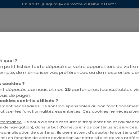
En août, jusqu'à ¼ de votre cuisine offert !
propos d'ixina
Nos promos
t quoi ?
n petit fichier texte déposé sur votre appareil lors de votre n
emple, de mémoriser vos préférences ou de mesurer les p
 cookies ?
nt déposés par nous et nos
25
partenaires (consultables via 
Contact
Télécharg
 bas de page).
okies sont-ils utilisés ?
tement nécessaires
: ils sont indispensables au bon fonctionnement
utiliser les fonctionnalités essentielles. Ces cookies ne nécessite
erformance
: ils nous aident à mesurer la fréquentation et l’audienc
s de navigation), dans le but d’améliorer nos contenus et services.
et
À propos d'ixina
rsonnalisation de contenu
: ils permettent d’adapter le contenu aff
ns) en fonction de votre navigation sur notre site et de vos préfér