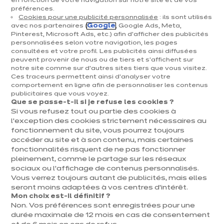
en fonction de votre navigation sur notre site et de vos
préférences.
Cookies pour une publicité personnalisée
: ils sont utilisés
avec nos partenaires (
Google
, Google Ads, Meta,
Pinterest, Microsoft Ads, etc.) afin d’afficher des publicités
personnalisées selon votre navigation, les pages
consultées et votre profil. Les publicités ainsi diffusées
peuvent provenir de nous ou de tiers et s'affichent sur
Magasin de cuisine ixina Ath
notre site comme sur d’autres sites tiers que vous visitez.
Ces traceurs permettent ainsi d'analyser votre
Magasin franchisé, entreprise indépendante
comportement en ligne afin de personnaliser les contenus
publicitaires que vous voyez.
Que se passe-t-il si je refuse les cookies ?
Actuellement fermé ouvre Monday à 09:45
Si vous refusez tout ou partie des cookies à
l’exception des cookies strictement nécessaires au
Prendre rendez-vous
fonctionnement du site, vous pourrez toujours
accéder au site et à son contenu, mais certaines
fonctionnalités risquent de ne pas fonctionner
Demander mon catalogue
pleinement, comme le partage sur les réseaux
sociaux ou l’affichage de contenus personnalisés.
Vous verrez toujours autant de publicités, mais elles
seront moins adaptées à vos centres d’intérêt.
Contact
Nos horaires
Mon choix est-il définitif ?
Non. Vos préférences sont enregistrées pour une
Chaussée de Tournai 1
durée maximale de 12 mois en cas de consentement
Lundi
09:45
-
18:30
95