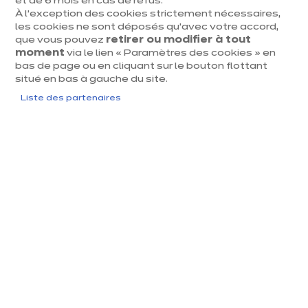
et de 6 mois en cas de refus.
À l’exception des cookies strictement nécessaires,
7801 Ath
Mardi
09:45
-
18:30
les cookies ne sont déposés qu’avec votre accord,
Voir le numéro
que vous pouvez
retirer ou modifier à tout
Mercredi
09:45
-
18:30
moment
via le lien « Paramètres des cookies » en
ath@ixina.com
bas de page ou en cliquant sur le bouton flottant
Jeudi
09:45
-
18:30
situé en bas à gauche du site.
Vendredi
09:45
-
18:30
Liste des partenaires
Samedi
10:00
-
18:00
Dimanche
Fermé
j
u
s
q
u
'
a
3
1
a
o
û
t
2
0
2
u
6​
Jusqu'à
1/4 de