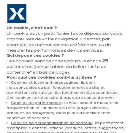
Aller à la navigation
Aller au contenu principal
En août, jusqu'à ¼ de votre cuisine offert !
Nos
Pren
Ouvrir
Un cookie, c’est quoi ?
le
magasins
rend
Un cookie est un petit fichier texte déposé sur votre
Prendre
menu
vous
rendez-vous
appareil lors de votre navigation. Il permet, par
exemple, de mémoriser vos préférences ou de
mesurer les performances de nos services.
Qui dépose ces cookies ?
Les cookies sont déposés par nous et nos
25
partenaires (consultables via le lien "Liste de
partenaire" en bas de page).
Pourquoi ces cookies sont-ils utilisés ?
Cookies strictement nécessaires
: ils sont
indispensables au bon fonctionnement du site et
permettent d’en utiliser les fonctionnalités essentielles.
Ces cookies ne nécessitent pas votre consentement.
Cookies de performance
: ils nous aident à mesurer la
fréquentation et l’audience du site (pages visitées,
parcours de navigation), dans le but d’améliorer nos
contenus et services.
Cookies de personnalisation de contenu
: ils permettent
d’adapter le contenu affiché (produits, offres, suggestions)