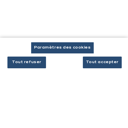
Cuisines & aménagement
Cuisines équipées
Inspirations & conseils
Paramètres des cookies
Aménagement intérieur
Tout refuser
Tout accepter
Votre projet
À propos d'ixina
Recrutement
Newsletter
Découvrez toutes nos nouveautés