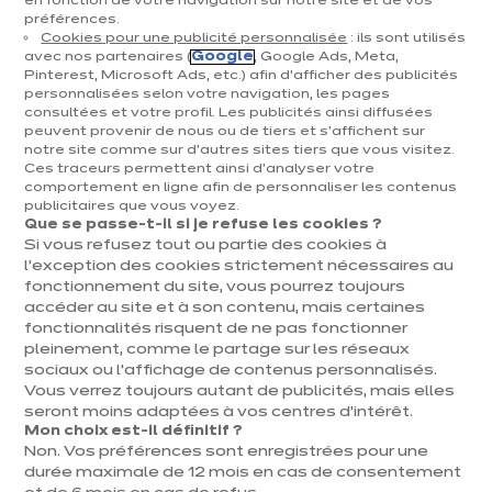
en fonction de votre navigation sur notre site et de vos
préférences.
Cookies pour une publicité personnalisée
: ils sont utilisés
avec nos partenaires (
Google
, Google Ads, Meta,
Pinterest, Microsoft Ads, etc.) afin d’afficher des publicités
personnalisées selon votre navigation, les pages
consultées et votre profil. Les publicités ainsi diffusées
peuvent provenir de nous ou de tiers et s'affichent sur
Magasin de cuisine ixina
notre site comme sur d’autres sites tiers que vous visitez.
Ces traceurs permettent ainsi d'analyser votre
Hognoul
comportement en ligne afin de personnaliser les contenus
publicitaires que vous voyez.
Magasin franchisé, entreprise indépendante
Que se passe-t-il si je refuse les cookies ?
Si vous refusez tout ou partie des cookies à
Actuellement fermé ouvre Saturday à 09:30
l’exception des cookies strictement nécessaires au
fonctionnement du site, vous pourrez toujours
accéder au site et à son contenu, mais certaines
Prendre rendez-vous
fonctionnalités risquent de ne pas fonctionner
pleinement, comme le partage sur les réseaux
Demander mon catalogue
sociaux ou l’affichage de contenus personnalisés.
Vous verrez toujours autant de publicités, mais elles
seront moins adaptées à vos centres d’intérêt.
Mon choix est-il définitif ?
Non. Vos préférences sont enregistrées pour une
Contact
Nos horaires
durée maximale de 12 mois en cas de consentement