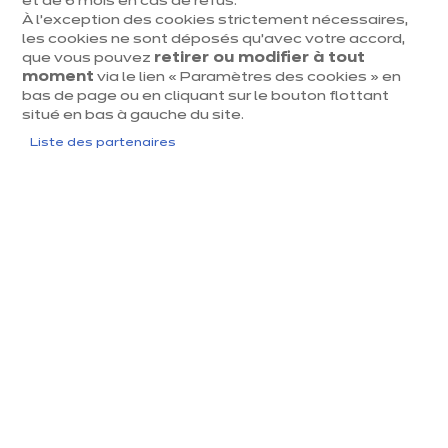
et de 6 mois en cas de refus.
Rue Chaussée 2a
Lundi
10:00
-
18:30
À l’exception des cookies strictement nécessaires,
4342 Hognoul
les cookies ne sont déposés qu’avec votre accord,
Mardi
10:00
-
18:30
que vous pouvez
retirer ou modifier à tout
Voir le numéro
moment
via le lien « Paramètres des cookies » en
Mercredi
10:00
-
18:30
bas de page ou en cliquant sur le bouton flottant
hognoul@ixin
situé en bas à gauche du site.
a.com
Jeudi
10:00
-
18:30
Liste des partenaires
Vendredi
10:00
-
18:30
Samedi
09:30
-
18:00
Dimanche
Fermé
j
u
s
q
u
'
a
3
1
a
o
û
t
2
0
2
u
6​
Jusqu'à