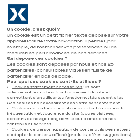
Aller à la navigation
Aller au contenu principal
En août, jusqu'à ¼ de votre cuisine offert !
Nos
Pren
Ouvrir
Un cookie, c’est quoi ?
le
magasins
rend
Un cookie est un petit fichier texte déposé sur votre
Prendre
menu
vous
rendez-vous
appareil lors de votre navigation. Il permet, par
exemple, de mémoriser vos préférences ou de
mesurer les performances de nos services.
Qui dépose ces cookies ?
Les cookies sont déposés par nous et nos
25
partenaires (consultables via le lien "Liste de
partenaire" en bas de page).
Pourquoi ces cookies sont-ils utilisés ?
Cookies strictement nécessaires
: ils sont
indispensables au bon fonctionnement du site et
permettent d’en utiliser les fonctionnalités essentielles.
Ces cookies ne nécessitent pas votre consentement.
Cookies de performance
: ils nous aident à mesurer la
fréquentation et l’audience du site (pages visitées,
parcours de navigation), dans le but d’améliorer nos
contenus et services.
Cookies de personnalisation de contenu
: ils permettent
d’adapter le contenu affiché (produits, offres, suggestions)