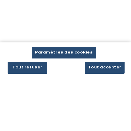
Prendre rendez-vous
Cuisines & aménagement
Cuisines équipées
Inspirations & conseils
Paramètres des cookies
Aménagement intérieur
Tout refuser
Tout accepter
Votre projet
À propos d'ixina
Recrutement
Newsletter
Découvrez toutes nos nouveautés