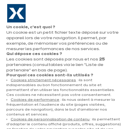
Aller à la navigation
Aller au contenu principal
En août, jusqu'à ¼ de votre cuisine offert !
Nos
Pren
Ouvrir
Un cookie, c’est quoi ?
le
magasins
rend
Un cookie est un petit fichier texte déposé sur votre
Prendre
menu
vous
rendez-vous
appareil lors de votre navigation. Il permet, par
exemple, de mémoriser vos préférences ou de
mesurer les performances de nos services.
Qui dépose ces cookies ?
Les cookies sont déposés par nous et nos
25
partenaires (consultables via le lien "Liste de
partenaire" en bas de page).
Pourquoi ces cookies sont-ils utilisés ?
Cookies strictement nécessaires
: ils sont
indispensables au bon fonctionnement du site et
permettent d’en utiliser les fonctionnalités essentielles.
Ces cookies ne nécessitent pas votre consentement.
Cookies de performance
: ils nous aident à mesurer la
fréquentation et l’audience du site (pages visitées,
parcours de navigation), dans le but d’améliorer nos
contenus et services.
Cookies de personnalisation de contenu
: ils permettent
d’adapter le contenu affiché (produits, offres, suggestions)