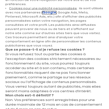
en fonction de votre navigation sur notre site et de vos
préférences.
Cookies pour une publicité personnalisée
: ils sont utilisés
avec nos partenaires (
Google
, Google Ads, Meta,
Pinterest, Microsoft Ads, etc.) afin d’afficher des publicités
personnalisées selon votre navigation, les pages
consultées et votre profil. Les publicités ainsi diffusées
peuvent provenir de nous ou de tiers et s'affichent sur
Magasin de cuisine ixina
notre site comme sur d’autres sites tiers que vous visitez.
Ces traceurs permettent ainsi d'analyser votre
Marche-en-Famenne
comportement en ligne afin de personnaliser les contenus
publicitaires que vous voyez.
Magasin franchisé, entreprise indépendante
Que se passe-t-il si je refuse les cookies ?
Si vous refusez tout ou partie des cookies à
Ouvert jusqu'à 18:00
l’exception des cookies strictement nécessaires au
fonctionnement du site, vous pourrez toujours
accéder au site et à son contenu, mais certaines
Prendre rendez-vous
fonctionnalités risquent de ne pas fonctionner
pleinement, comme le partage sur les réseaux
Demander mon catalogue
sociaux ou l’affichage de contenus personnalisés.
Vous verrez toujours autant de publicités, mais elles
seront moins adaptées à vos centres d’intérêt.
Mon choix est-il définitif ?
Non. Vos préférences sont enregistrées pour une
Contact
Nos horaires
durée maximale de 12 mois en cas de consentement