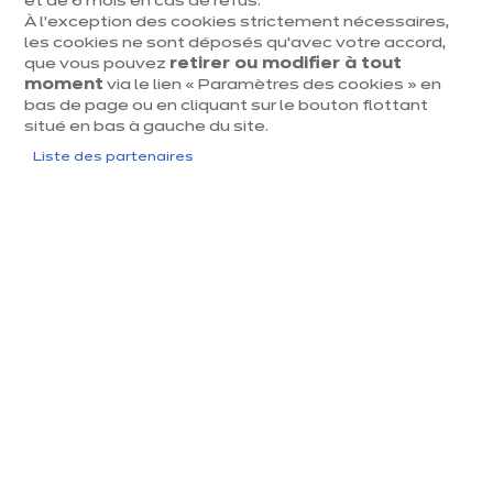
et de 6 mois en cas de refus.
Avenue de France 34
Lundi
Fermé
À l’exception des cookies strictement nécessaires,
6900 Marche-en-Fam
les cookies ne sont déposés qu’avec votre accord,
enne
Mardi
09:30
-
18:00
que vous pouvez
retirer ou modifier à tout
moment
via le lien « Paramètres des cookies » en
Voir le numéro
Mercredi
09:30
-
18:00
bas de page ou en cliquant sur le bouton flottant
situé en bas à gauche du site.
marche@ixina.
Jeudi
09:30
-
18:00
com
Liste des partenaires
Vendredi
09:30
-
18:00
Samedi
09:30
-
18:00
Dimanche
Fermé
j
u
s
q
u
'
a
3
1
a
o
û
t
2
0
2
u
6​
Jusqu'à