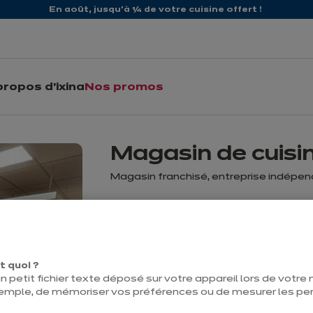
En août, jusqu'à ¼ de votre cuisine offert !
propos d'ixina
Nos promos
Magasin de cuisi
Magasin franchisé, entreprise indépe
Prendre r
Ouvert jusqu'à 18:00
t quoi ?
n petit fichier texte déposé sur votre appareil lors de votre n
Contact
emple, de mémoriser vos préférences ou de mesurer les p
Rue de la Liesse 121