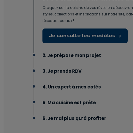
Craquez sur la cuisine de vos rêves en découvrant
styles, collections et inspirations sur notre site, c
réseaux sociaux !
Je consulte les modèles
2. Je prépare mon projet
3. Je prends RDV
4. Un expert à mes cotés
5. Ma cuisine est prête
6. Je n’ai plus qu’à profiter