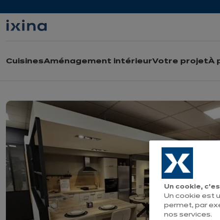
Aller à la navigation
Aller au contenu principal
Cuisines
Aménagement intérieur
Votre projet
À 
Un cookie, c’es
Un cookie est u
permet, par ex
nos services.