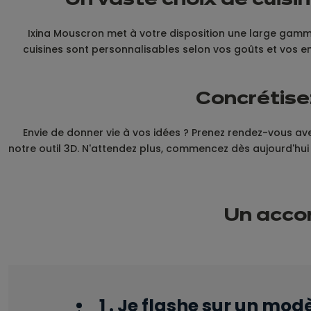
Un vaste choix de cuis
Ixina Mouscron met à votre disposition une large gamm
cuisines sont personnalisables selon vos goûts et vos en
Concrétisez
Envie de donner vie à vos idées ? Prenez rendez-vous av
notre outil 3D. N'attendez plus, commencez dès aujourd'hu
Un acc
1 . Je flashe sur un mod