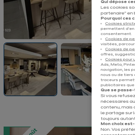
Qui dépose ces
Les cookies so
partenaire" en
Pourquoi ces co
Cookies stric
permettent d’en 
consentement.
Cookies de p
visitées, parcour
Cookies de pe
offres, suggestio
Cookies pour u
Ads, Meta, Pinter
navigation, les p
nous ou de tiers 
traceurs permett
publicitaires qu
Que se passe-t-
Si vous refusez
nécessaires au
contenu, mais 
le partage sur 
toujours autant
Mon choix est-il
Non. Vos préfé