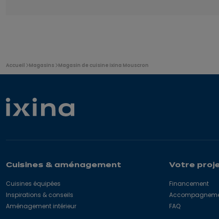
Vous
Accueil
Magasins
Magasin de cuisine ixina Mouscron
êtes
ici
:
Cuisines & aménagement
Votre proj
Cuisines équipées
Financement
Inspirations & conseils
Accompagnement
Aménagement intérieur
FAQ