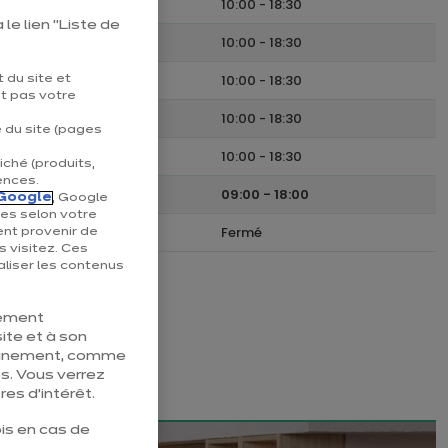
Lundi
10:00
-
18:30
le lien "Liste de
Mardi
10:00
-
18:30
Mercredi
10:00
-
18:30
 du site et
nt pas votre
Jeudi
10:00
-
18:30
e du site (pages
Vendredi
10:00
-
18:30
iché (produits,
ences.
Samedi
09:00
-
18:00
Google
, Google
ées selon votre
Dimanche
Fermé
ent provenir de
s visitez. Ces
liser les contenus
tement
ite et à son
pleinement, comme
s. Vous verrez
es d’intérêt.
is en cas de