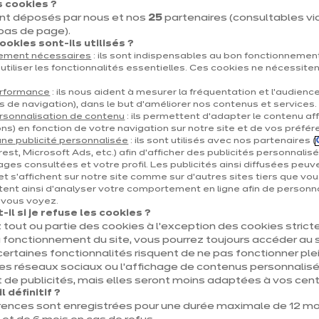
 cookies ?
7700 Mouscron
nt déposés par nous et nos
25
partenaires (consultables via 
 bas de page).
Voir le numéro
okies sont-ils utilisés ?
tement nécessaires
: ils sont indispensables au bon fonctionnement
mouscron@ixina.com
utiliser les fonctionnalités essentielles. Ces cookies ne nécessite
erformance
: ils nous aident à mesurer la fréquentation et l’audienc
s de navigation), dans le but d’améliorer nos contenus et services.
rsonnalisation de contenu
: ils permettent d’adapter le contenu aff
ns) en fonction de votre navigation sur notre site et de vos préfér
ne publicité personnalisée
: ils sont utilisés avec nos partenaires (
est, Microsoft Ads, etc.) afin d’afficher des publicités personnalis
ages consultées et votre profil. Les publicités ainsi diffusées peuv
et s'affichent sur notre site comme sur d’autres sites tiers que vou
ent ainsi d'analyser votre comportement en ligne afin de personna
e vous voyez.
il si je refuse les cookies ?
 tout ou partie des cookies à l’exception des cookies stric
 fonctionnement du site, vous pourrez toujours accéder au s
certaines fonctionnalités risquent de ne pas fonctionner 
les réseaux sociaux ou l’affichage de contenus personnalisé
 de publicités, mais elles seront moins adaptées à vos centr
 définitif ?
rences sont enregistrées pour une durée maximale de 12 mo