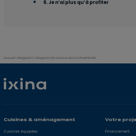
6. Je n’ai plus qu’à profiter
Vous
Accueil
Magasins
Magasin de cuisine ixina Schaerbeek
êtes
ici
:
Cuisines & aménagement
Votre proj
Cuisines équipées
Financement