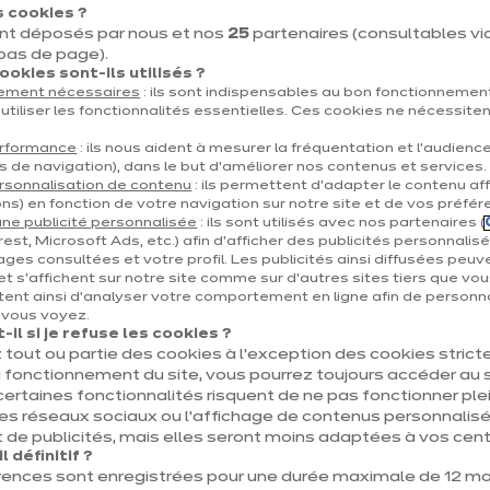
 cookies ?
1140 Bruxelles
nt déposés par nous et nos
25
partenaires (consultables via 
 bas de page).
Voir le numéro
okies sont-ils utilisés ?
tement nécessaires
: ils sont indispensables au bon fonctionnement
schaerbeek@ixina.com
utiliser les fonctionnalités essentielles. Ces cookies ne nécessite
erformance
: ils nous aident à mesurer la fréquentation et l’audienc
s de navigation), dans le but d’améliorer nos contenus et services.
rsonnalisation de contenu
: ils permettent d’adapter le contenu aff
ns) en fonction de votre navigation sur notre site et de vos préfér
ne publicité personnalisée
: ils sont utilisés avec nos partenaires (
est, Microsoft Ads, etc.) afin d’afficher des publicités personnalis
ages consultées et votre profil. Les publicités ainsi diffusées peuv
et s'affichent sur notre site comme sur d’autres sites tiers que vou
ent ainsi d'analyser votre comportement en ligne afin de personna
e vous voyez.
il si je refuse les cookies ?
 tout ou partie des cookies à l’exception des cookies stric
 fonctionnement du site, vous pourrez toujours accéder au s
certaines fonctionnalités risquent de ne pas fonctionner 
les réseaux sociaux ou l’affichage de contenus personnalisé
 de publicités, mais elles seront moins adaptées à vos centr
 définitif ?
rences sont enregistrées pour une durée maximale de 12 mo