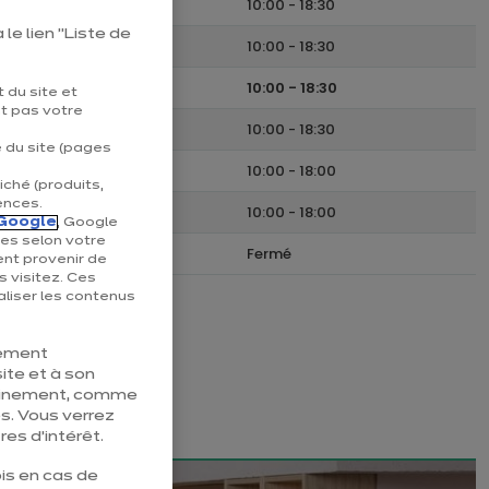
Lundi
10:00
-
18:30
le lien "Liste de
Mardi
10:00
-
18:30
Mercredi
10:00
-
18:30
 du site et
nt pas votre
Jeudi
10:00
-
18:30
e du site (pages
Vendredi
10:00
-
18:00
iché (produits,
ences.
Samedi
10:00
-
18:00
Google
, Google
ées selon votre
Dimanche
Fermé
ent provenir de
s visitez. Ces
liser les contenus
tement
ite et à son
pleinement, comme
s. Vous verrez
es d’intérêt.
is en cas de