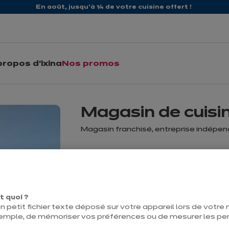
En août, jusqu'à ¼ de votre cuisine offert !
propos d'ixina
Nos promos
Magasin de cuisi
Magasin franchisé, entreprise indépe
Prochainement ouvert
t quoi ?
Contact
n petit fichier texte déposé sur votre appareil lors de votre n
emple, de mémoriser vos préférences ou de mesurer les p
Chaussée de Haecht 954