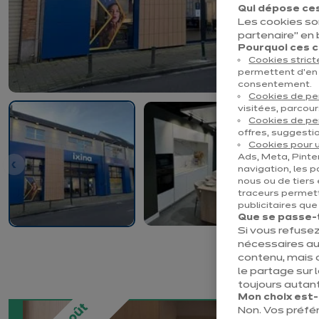
Qui dépose ces
Les cookies so
partenaire" en
Pourquoi ces co
Cookies stric
permettent d’en 
consentement.
Cookies de p
visitées, parcour
Cookies de pe
offres, suggestio
Cookies pour u
Ads, Meta, Pinter
navigation, les p
nous ou de tiers 
traceurs permett
publicitaires qu
Que se passe-t-
Si vous refusez
nécessaires au
contenu, mais 
le partage sur 
toujours autant
Mon choix est-il
Non. Vos préfé