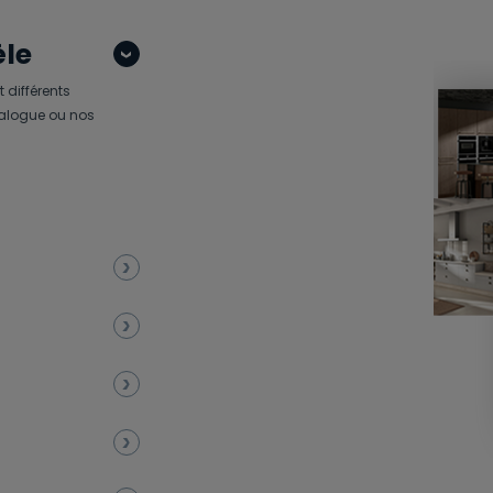
èle
 différents
atalogue ou nos