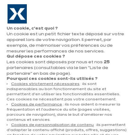
Aller à la navigation
Aller au contenu principal
En août, jusqu'à ¼ de votre cuisine offert !
Nos
Pren
Ouvrir
Un cookie, c’est quoi ?
le
magasins
rend
Un cookie est un petit fichier texte déposé sur votre
Prendre
menu
vous
rendez-vous
appareil lors de votre navigation. Il permet, par
Cuisiniste dans la province de
exemple, de mémoriser vos préférences ou de
Limbourg
mesurer les performances de nos services.
Qui dépose ces cookies ?
Bienvenue sur notre page dédiée aux magasins ixina
Les cookies sont déposés par nous et nos
25
partenaires (consultables via le lien "Liste de
dans la province de Limbourg. En tant que leader dans
partenaire" en bas de page).
le domaine des cuisines en Belgique, nous sommes
Pourquoi ces cookies sont-ils utilisés ?
ravis de vous offrir des solutions élégantes et
Cookies strictement nécessaires
: ils sont
indispensables au bon fonctionnement du site et
innovantes pour la conception de votre cuisine. Le
permettent d’en utiliser les fonctionnalités essentielles.
Limbourg, connu pour sa beauté naturelle et son
Ces cookies ne nécessitent pas votre consentement.
dynamisme, est le cadre parfait pour réaliser la cuisine
Cookies de performance
: ils nous aident à mesurer la
fréquentation et l’audience du site (pages visitées,
de vos rêves. Avec notre réseau de magasins
parcours de navigation), dans le but d’améliorer nos
spécialisés dans cette région, nous vous garantissons
contenus et services.
un service personnalisé et de proximité, adapté à vos
Cookies de personnalisation de contenu
: ils permettent
d’adapter le contenu affiché (produits, offres, suggestions)
besoins spécifiques.