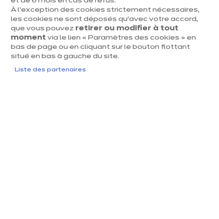
et de 6 mois en cas de refus.
3500 Hasselt
À l’exception des cookies strictement nécessaires,
les cookies ne sont déposés qu’avec votre accord,
Voir le numéro
que vous pouvez
retirer ou modifier à tout
moment
via le lien « Paramètres des cookies » en
bas de page ou en cliquant sur le bouton flottant
Voir la fiche
situé en bas à gauche du site.
Liste des partenaires
Prendre rendez-vous
Magasin de cuisine ixina Lommel
Actuellement fermé ouvre Saturday à
10:00
Binnensingel 30
3920 Lommel
Voir le numéro
Voir la fiche