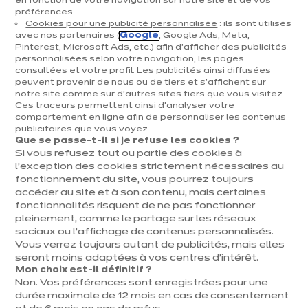
en fonction de votre navigation sur notre site et de vos
préférences.
Cookies pour une publicité personnalisée
: ils sont utilisés
Magasin de cuisine ixina Genk
avec nos partenaires (
Google
, Google Ads, Meta,
Pinterest, Microsoft Ads, etc.) afin d’afficher des publicités
Actuellement fermé ouvre Saturday à
personnalisées selon votre navigation, les pages
10:00
consultées et votre profil. Les publicités ainsi diffusées
peuvent provenir de nous ou de tiers et s'affichent sur
Hasseltweg 201
notre site comme sur d’autres sites tiers que vous visitez.
3600 Genk
Ces traceurs permettent ainsi d'analyser votre
comportement en ligne afin de personnaliser les contenus
Voir le numéro
publicitaires que vous voyez.
Que se passe-t-il si je refuse les cookies ?
Si vous refusez tout ou partie des cookies à
Voir la fiche
l’exception des cookies strictement nécessaires au
fonctionnement du site, vous pourrez toujours
accéder au site et à son contenu, mais certaines
Prendre rendez-vous
fonctionnalités risquent de ne pas fonctionner
pleinement, comme le partage sur les réseaux
sociaux ou l’affichage de contenus personnalisés.
Vous verrez toujours autant de publicités, mais elles
Magasin de cuisine ixina Hasselt
seront moins adaptées à vos centres d’intérêt.
Actuellement fermé ouvre Saturday à
Mon choix est-il définitif ?
Non. Vos préférences sont enregistrées pour une
10:00
durée maximale de 12 mois en cas de consentement
Kuringersteenweg 357