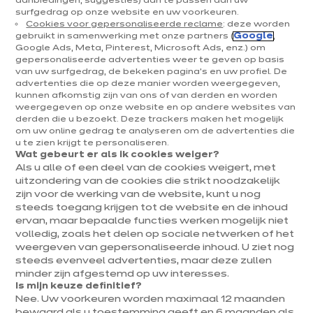
aanbiedingen, suggesties) aan te passen aan uw
surfgedrag op onze website en uw voorkeuren.
Keukens & inrichting
Cookies voor gepersonaliseerde reclame
: deze worden
gebruikt in samenwerking met onze partners (
Google
,
Onze keukens
Google Ads, Meta, Pinterest, Microsoft Ads, enz.) om
gepersonaliseerde advertenties weer te geven op basis
Keukeninspiratie
van uw surfgedrag, de bekeken pagina's en uw profiel. De
Interieurs
advertenties die op deze manier worden weergegeven,
kunnen afkomstig zijn van ons of van derden en worden
weergegeven op onze website en op andere websites van
Jouw project
derden die u bezoekt. Deze trackers maken het mogelijk
om uw online gedrag te analyseren om de advertenties die
u te zien krijgt te personaliseren.
Over ixina
Wat gebeurt er als ik cookies weiger?
Als u alle of een deel van de cookies weigert, met
uitzondering van de cookies die strikt noodzakelijk
Werken bij ixina
zijn voor de werking van de website, kunt u nog
steeds toegang krijgen tot de website en de inhoud
ervan, maar bepaalde functies werken mogelijk niet
Nieuwsbrief
volledig, zoals het delen op sociale netwerken of het
weergeven van gepersonaliseerde inhoud. U ziet nog
Ontdek al ons nieuws
steeds evenveel advertenties, maar deze zullen
minder zijn afgestemd op uw interesses.
Is mijn keuze definitief?
Nee. Uw voorkeuren worden maximaal 12 maanden
bewaard als u toestemming geeft en 6 maanden als