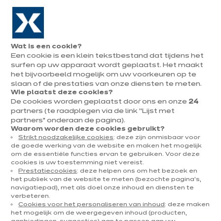
Naar de navigatie gaan
Naar de hoofdinhoud gaan
In augustus : tot ¼ van je keuken cadeau!
Onze
Afsp
Menu
Wat is een cookie?
openen
winkels
mak
Een cookie is een klein tekstbestand dat tijdens het
Afspraak
maken
surfen op uw apparaat wordt geplaatst. Het maakt
U
het bijvoorbeeld mogelijk om uw voorkeuren op te
Home
Onze keukens
Per categorie
Onze toonzaalkeukens
Arena
bevindt
slaan of de prestaties van onze diensten te meten.
Wie plaatst deze cookies?
zich
De cookies worden geplaatst door ons en onze
24
hier:
partners (te raadplegen via de link “Lijst met
partners” onderaan de pagina).
Waarom worden deze cookies gebruikt?
Strikt noodzakelijke cookies
: deze zijn onmisbaar voor
Contact
de goede werking van de website en maken het mogelijk
om de essentiële functies ervan te gebruiken. Voor deze
cookies is uw toestemming niet vereist.
Brochure downloaden
Prestatiecookies
: deze helpen ons om het bezoek en
het publiek van de website te meten (bezochte pagina's,
navigatiepad), met als doel onze inhoud en diensten te
Afspraak maken
verbeteren.
Cookies voor het personaliseren van inhoud
: deze maken
het mogelijk om de weergegeven inhoud (producten,