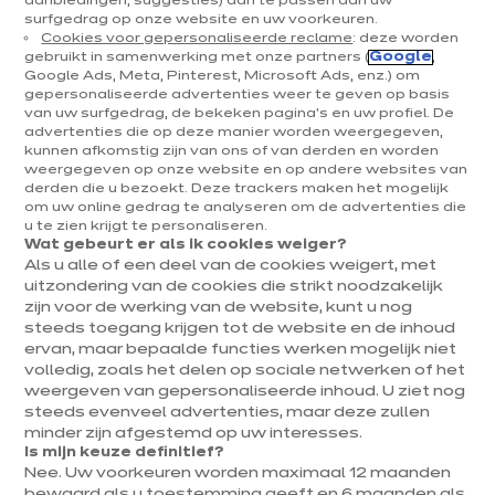
aanbiedingen, suggesties) aan te passen aan uw
surfgedrag op onze website en uw voorkeuren.
Keukens & inrichting
Cookies voor gepersonaliseerde reclame
: deze worden
gebruikt in samenwerking met onze partners (
Google
,
Onze keukens
Google Ads, Meta, Pinterest, Microsoft Ads, enz.) om
gepersonaliseerde advertenties weer te geven op basis
Keukeninspiratie
van uw surfgedrag, de bekeken pagina's en uw profiel. De
Interieurs
advertenties die op deze manier worden weergegeven,
kunnen afkomstig zijn van ons of van derden en worden
weergegeven op onze website en op andere websites van
Jouw project
derden die u bezoekt. Deze trackers maken het mogelijk
om uw online gedrag te analyseren om de advertenties die
u te zien krijgt te personaliseren.
Over ixina
Wat gebeurt er als ik cookies weiger?
Als u alle of een deel van de cookies weigert, met
uitzondering van de cookies die strikt noodzakelijk
Werken bij ixina
zijn voor de werking van de website, kunt u nog
steeds toegang krijgen tot de website en de inhoud
ervan, maar bepaalde functies werken mogelijk niet
Nieuwsbrief
volledig, zoals het delen op sociale netwerken of het
weergeven van gepersonaliseerde inhoud. U ziet nog
Ontdek al ons nieuws
steeds evenveel advertenties, maar deze zullen
minder zijn afgestemd op uw interesses.
Is mijn keuze definitief?
Nee. Uw voorkeuren worden maximaal 12 maanden
bewaard als u toestemming geeft en 6 maanden als