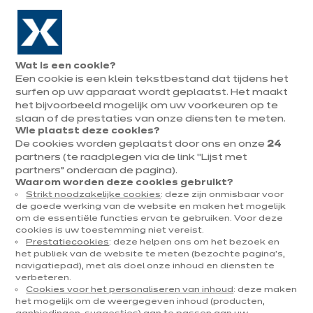
Naar de navigatie gaan
Naar de hoofdinhoud gaan
In augustus : tot ¼ van je keuken cadeau!
Onze
Afsp
Menu
Wat is een cookie?
openen
winkels
mak
Een cookie is een klein tekstbestand dat tijdens het
Afspraak
maken
surfen op uw apparaat wordt geplaatst. Het maakt
U
het bijvoorbeeld mogelijk om uw voorkeuren op te
Home
Onze keukens
Per categorie
Onze toonzaalkeukens
bevindt
slaan of de prestaties van onze diensten te meten.
Wie plaatst deze cookies?
zich
De cookies worden geplaatst door ons en onze
24
hier:
partners (te raadplegen via de link “Lijst met
partners” onderaan de pagina).
Waarom worden deze cookies gebruikt?
Strikt noodzakelijke cookies
: deze zijn onmisbaar voor
Contact
de goede werking van de website en maken het mogelijk
om de essentiële functies ervan te gebruiken. Voor deze
cookies is uw toestemming niet vereist.
Brochure downloaden
Prestatiecookies
: deze helpen ons om het bezoek en
het publiek van de website te meten (bezochte pagina's,
navigatiepad), met als doel onze inhoud en diensten te
Afspraak maken
verbeteren.
Cookies voor het personaliseren van inhoud
: deze maken
het mogelijk om de weergegeven inhoud (producten,