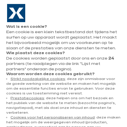
Naar de navigatie gaan
Naar de hoofdinhoud gaan
In augustus : tot ¼ van je keuken cadeau!
Onze
Afsp
Menu
Wat is een cookie?
openen
winkels
mak
Een cookie is een klein tekstbestand dat tijdens het
Afspraak
maken
surfen op uw apparaat wordt geplaatst. Het maakt
U
het bijvoorbeeld mogelijk om uw voorkeuren op te
Home
Onze keukens
Per categorie
Onze toonzaalkeukens
Dolce Koraal
bevindt
slaan of de prestaties van onze diensten te meten.
Wie plaatst deze cookies?
zich
De cookies worden geplaatst door ons en onze
24
hier:
partners (te raadplegen via de link “Lijst met
partners” onderaan de pagina).
Waarom worden deze cookies gebruikt?
Strikt noodzakelijke cookies
: deze zijn onmisbaar voor
Contact
de goede werking van de website en maken het mogelijk
om de essentiële functies ervan te gebruiken. Voor deze
cookies is uw toestemming niet vereist.
Brochure downloaden
Prestatiecookies
: deze helpen ons om het bezoek en
het publiek van de website te meten (bezochte pagina's,
navigatiepad), met als doel onze inhoud en diensten te
Afspraak maken
verbeteren.
Cookies voor het personaliseren van inhoud
: deze maken
het mogelijk om de weergegeven inhoud (producten,