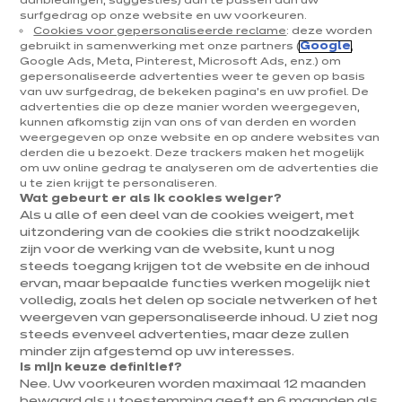
aanbiedingen, suggesties) aan te passen aan uw
surfgedrag op onze website en uw voorkeuren.
Keukens & inrichting
Cookies voor gepersonaliseerde reclame
: deze worden
gebruikt in samenwerking met onze partners (
Google
,
Onze keukens
Google Ads, Meta, Pinterest, Microsoft Ads, enz.) om
gepersonaliseerde advertenties weer te geven op basis
Keukeninspiratie
van uw surfgedrag, de bekeken pagina's en uw profiel. De
Interieurs
advertenties die op deze manier worden weergegeven,
kunnen afkomstig zijn van ons of van derden en worden
weergegeven op onze website en op andere websites van
Jouw project
derden die u bezoekt. Deze trackers maken het mogelijk
om uw online gedrag te analyseren om de advertenties die
u te zien krijgt te personaliseren.
Over ixina
Wat gebeurt er als ik cookies weiger?
Als u alle of een deel van de cookies weigert, met
uitzondering van de cookies die strikt noodzakelijk
Werken bij ixina
zijn voor de werking van de website, kunt u nog
steeds toegang krijgen tot de website en de inhoud
ervan, maar bepaalde functies werken mogelijk niet
Nieuwsbrief
volledig, zoals het delen op sociale netwerken of het
weergeven van gepersonaliseerde inhoud. U ziet nog
Ontdek al ons nieuws
steeds evenveel advertenties, maar deze zullen
minder zijn afgestemd op uw interesses.
Is mijn keuze definitief?
Nee. Uw voorkeuren worden maximaal 12 maanden
bewaard als u toestemming geeft en 6 maanden als