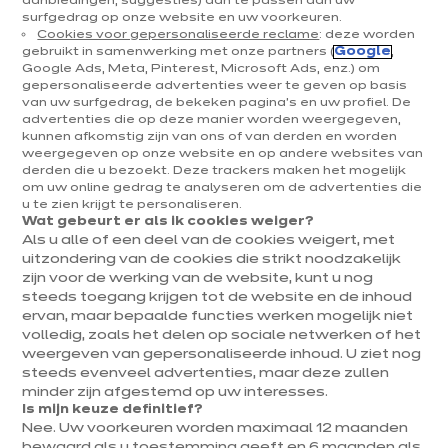
aanbiedingen, suggesties) aan te passen aan uw
surfgedrag op onze website en uw voorkeuren.
Keukens & inrichting
Cookies voor gepersonaliseerde reclame
: deze worden
gebruikt in samenwerking met onze partners (
Google
,
Onze keukens
Google Ads, Meta, Pinterest, Microsoft Ads, enz.) om
gepersonaliseerde advertenties weer te geven op basis
Keukeninspiratie
van uw surfgedrag, de bekeken pagina's en uw profiel. De
Interieurs
advertenties die op deze manier worden weergegeven,
kunnen afkomstig zijn van ons of van derden en worden
weergegeven op onze website en op andere websites van
Jouw project
derden die u bezoekt. Deze trackers maken het mogelijk
om uw online gedrag te analyseren om de advertenties die
u te zien krijgt te personaliseren.
Over ixina
Wat gebeurt er als ik cookies weiger?
Als u alle of een deel van de cookies weigert, met
uitzondering van de cookies die strikt noodzakelijk
Werken bij ixina
zijn voor de werking van de website, kunt u nog
steeds toegang krijgen tot de website en de inhoud
ervan, maar bepaalde functies werken mogelijk niet
Nieuwsbrief
volledig, zoals het delen op sociale netwerken of het
weergeven van gepersonaliseerde inhoud. U ziet nog
Ontdek al ons nieuws
steeds evenveel advertenties, maar deze zullen
minder zijn afgestemd op uw interesses.
Is mijn keuze definitief?
Nee. Uw voorkeuren worden maximaal 12 maanden
bewaard als u toestemming geeft en 6 maanden als