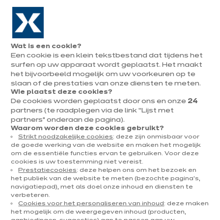
Naar de navigatie gaan
Naar de hoofdinhoud gaan
In augustus : tot ¼ van je keuken cadeau!
Onze
Afsp
Menu
Wat is een cookie?
openen
winkels
mak
Een cookie is een klein tekstbestand dat tijdens het
Afspraak
maken
surfen op uw apparaat wordt geplaatst. Het maakt
U
het bijvoorbeeld mogelijk om uw voorkeuren op te
Home
Onze keukens
Per categorie
Onze toonzaalkeukens
Dolce Roos
bevindt
slaan of de prestaties van onze diensten te meten.
Wie plaatst deze cookies?
zich
De cookies worden geplaatst door ons en onze
24
hier:
partners (te raadplegen via de link “Lijst met
partners” onderaan de pagina).
Waarom worden deze cookies gebruikt?
Strikt noodzakelijke cookies
: deze zijn onmisbaar voor
Contact
de goede werking van de website en maken het mogelijk
om de essentiële functies ervan te gebruiken. Voor deze
cookies is uw toestemming niet vereist.
Brochure downloaden
Prestatiecookies
: deze helpen ons om het bezoek en
het publiek van de website te meten (bezochte pagina's,
navigatiepad), met als doel onze inhoud en diensten te
Afspraak maken
verbeteren.
Cookies voor het personaliseren van inhoud
: deze maken
het mogelijk om de weergegeven inhoud (producten,