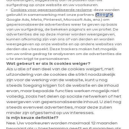
aanbiedingen, suggesties) aan te passen aan uw
surfgedrag op onze website en uw voorkeuren.
Keukens & inrichting
Cookies voor gepersonaliseerde reclame
: deze worden
gebruikt in samenwerking met onze partners (
Google
,
Onze keukens
Google Ads, Meta, Pinterest, Microsoft Ads, enz.) om
gepersonaliseerde advertenties weer te geven op basis
Keukeninspiratie
van uw surfgedrag, de bekeken pagina's en uw profiel. De
Interieurs
advertenties die op deze manier worden weergegeven,
kunnen afkomstig zijn van ons of van derden en worden
weergegeven op onze website en op andere websites van
Jouw project
derden die u bezoekt. Deze trackers maken het mogelijk
om uw online gedrag te analyseren om de advertenties die
u te zien krijgt te personaliseren.
Over ixina
Wat gebeurt er als ik cookies weiger?
Als u alle of een deel van de cookies weigert, met
uitzondering van de cookies die strikt noodzakelijk
Werken bij ixina
zijn voor de werking van de website, kunt u nog
steeds toegang krijgen tot de website en de inhoud
ervan, maar bepaalde functies werken mogelijk niet
Nieuwsbrief
volledig, zoals het delen op sociale netwerken of het
weergeven van gepersonaliseerde inhoud. U ziet nog
Ontdek al ons nieuws
steeds evenveel advertenties, maar deze zullen
minder zijn afgestemd op uw interesses.
Is mijn keuze definitief?
Nee. Uw voorkeuren worden maximaal 12 maanden
bewaard als u toestemming geeft en 6 maanden als