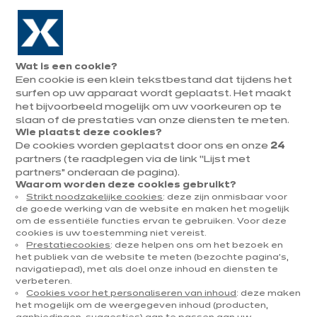
Naar de navigatie gaan
Naar de hoofdinhoud gaan
In augustus : tot ¼ van je keuken cadeau!
Onze
Afsp
Menu
Wat is een cookie?
openen
winkels
mak
Een cookie is een klein tekstbestand dat tijdens het
Afspraak
maken
surfen op uw apparaat wordt geplaatst. Het maakt
U
het bijvoorbeeld mogelijk om uw voorkeuren op te
Home
Onze keukens
Per categorie
Onze toonzaalkeukens
Dressing Refer
bevindt
slaan of de prestaties van onze diensten te meten.
Wie plaatst deze cookies?
zich
De cookies worden geplaatst door ons en onze
24
hier:
partners (te raadplegen via de link “Lijst met
partners” onderaan de pagina).
Waarom worden deze cookies gebruikt?
Strikt noodzakelijke cookies
: deze zijn onmisbaar voor
Contact
de goede werking van de website en maken het mogelijk
om de essentiële functies ervan te gebruiken. Voor deze
cookies is uw toestemming niet vereist.
Brochure downloaden
Prestatiecookies
: deze helpen ons om het bezoek en
het publiek van de website te meten (bezochte pagina's,
navigatiepad), met als doel onze inhoud en diensten te
Afspraak maken
verbeteren.
Cookies voor het personaliseren van inhoud
: deze maken
het mogelijk om de weergegeven inhoud (producten,