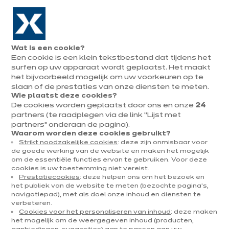
Naar de navigatie gaan
Naar de hoofdinhoud gaan
In augustus : tot ¼ van je keuken cadeau!
Onze
Afsp
Menu
Wat is een cookie?
openen
winkels
mak
Een cookie is een klein tekstbestand dat tijdens het
Afspraak
maken
surfen op uw apparaat wordt geplaatst. Het maakt
U
het bijvoorbeeld mogelijk om uw voorkeuren op te
Home
Onze keukens
Per categorie
Onze toonzaalkeukens
[Translate to Né
bevindt
slaan of de prestaties van onze diensten te meten.
Wie plaatst deze cookies?
zich
De cookies worden geplaatst door ons en onze
24
hier:
partners (te raadplegen via de link “Lijst met
partners” onderaan de pagina).
Waarom worden deze cookies gebruikt?
Strikt noodzakelijke cookies
: deze zijn onmisbaar voor
Contact
de goede werking van de website en maken het mogelijk
om de essentiële functies ervan te gebruiken. Voor deze
cookies is uw toestemming niet vereist.
Brochure downloaden
Prestatiecookies
: deze helpen ons om het bezoek en
het publiek van de website te meten (bezochte pagina's,
navigatiepad), met als doel onze inhoud en diensten te
Afspraak maken
verbeteren.
Cookies voor het personaliseren van inhoud
: deze maken
het mogelijk om de weergegeven inhoud (producten,