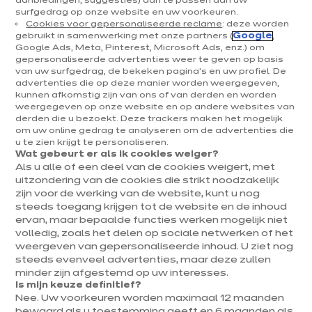
aanbiedingen, suggesties) aan te passen aan uw
surfgedrag op onze website en uw voorkeuren.
Keukens & inrichting
Cookies voor gepersonaliseerde reclame
: deze worden
gebruikt in samenwerking met onze partners (
Google
,
Onze keukens
Google Ads, Meta, Pinterest, Microsoft Ads, enz.) om
gepersonaliseerde advertenties weer te geven op basis
Keukeninspiratie
van uw surfgedrag, de bekeken pagina's en uw profiel. De
Interieurs
advertenties die op deze manier worden weergegeven,
kunnen afkomstig zijn van ons of van derden en worden
weergegeven op onze website en op andere websites van
Jouw project
derden die u bezoekt. Deze trackers maken het mogelijk
om uw online gedrag te analyseren om de advertenties die
u te zien krijgt te personaliseren.
Over ixina
Wat gebeurt er als ik cookies weiger?
Als u alle of een deel van de cookies weigert, met
uitzondering van de cookies die strikt noodzakelijk
Werken bij ixina
zijn voor de werking van de website, kunt u nog
steeds toegang krijgen tot de website en de inhoud
ervan, maar bepaalde functies werken mogelijk niet
Nieuwsbrief
volledig, zoals het delen op sociale netwerken of het
weergeven van gepersonaliseerde inhoud. U ziet nog
Ontdek al ons nieuws
steeds evenveel advertenties, maar deze zullen
minder zijn afgestemd op uw interesses.
Is mijn keuze definitief?
Nee. Uw voorkeuren worden maximaal 12 maanden
bewaard als u toestemming geeft en 6 maanden als